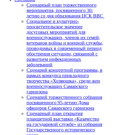
Сценарный план торжественного
мероприятия, посвященного 30-
летию со дня образования ЦСК ВВС
Социальное и культурно-
просветительское значение
досуговых мероприятий для
военнослужащих, членов их семей,
ветеранов войны и военной службы,
проводимых в современный период
обострения ситуации, связанной с
развитием инфекционных
заболеваний
Сценарий концертной программы, в
рамках конкурса прикладного
творчества «Хозяюшка», среди жен
военнослужащих Самарского
гарнизона
Сценарий торжественного собрания
посвященного 95-летию Дома
офицеров Самарского гарнизона
Сценарный план открытия
планшетной выставки «Казачество
на государевой службе» из собрания
Государственного исторического