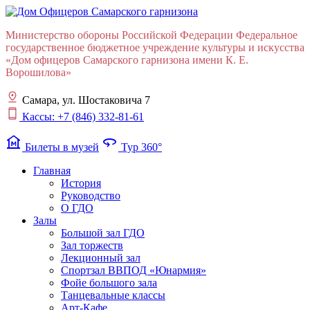
Министерство обороны Российской Федерации Федеральное
государственное бюджетное учреждение культуры и искусства
«Дом офицеров Cамарского гарнизона имени К. Е.
Ворошилова»
Самара, ул. Шостаковича 7
Кассы: +7 (846) 332-81-61
museum
360
Билеты в музей
Тур 360°
Главная
История
Руководство
О ГДО
Залы
Большой зал ГДО
Зал торжеств
Лекционный зал
Cпортзал ВВПОД «Юнармия»
Фойе большого зала
Танцевальные классы
Арт-Кафе