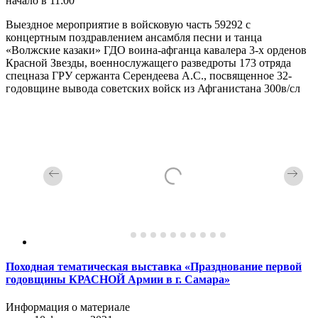
начало в 11:00
Выездное мероприятие в войсковую часть 59292 с
концертным поздравлением ансамбля песни и танца
«Волжские казаки» ГДО воина-афганца кавалера 3-х орденов
Красной Звезды, военнослужащего разведроты 173 отряда
спецназа ГРУ сержанта Серендеева А.С., посвященное 32-
годовщине вывода советских войск из Афганистана 300в/сл
Походная тематическая выставка «Празднование первой
годовщины КРАСНОЙ Армии в г. Самара»
Информация о материале