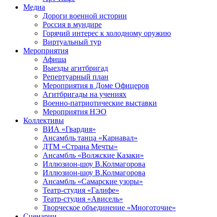
Медиа
Дороги военной истории
Россия в мундире
Горячий интерес к холодному оружию
Виртуальный тур
Мероприятия
Афиша
Выезды агитбригад
Репертуарный план
Мероприятия в Доме Офицеров
Агитбригады на учениях
Военно-патриотические выставки
Мероприятия НЭО
Коллективы
ВИА «Гвардия»
Ансамбль танца «Карнавал»
ДТМ «Страна Мечты»
Ансамбль «Волжские Казаки»
Иллюзион-шоу В.Колмагорова
Иллюзион-шоу В.Колмагорова
Ансамбль «Самарские узоры»
Театр-студия «Галифе»
Театр-студия «Ависель»
Творческое объединение «Многоточие»
Сценарии