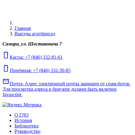
Главная
Выезды агитбригад
Самара, ул. Шостаковича 7
mobile
Кассы: +7 (846) 332-81-61
mobile
Приёмная: +7 (846) 332-30-85
mail
Почта:
Адрес электронной почты защищен от спам-ботов.
Для просмотра адреса в браузере должен быть включен
Javascript.
О ГДО
История
Библиотека
Руководство