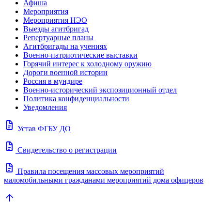
Афиша
Мероприятия
Мероприятия НЭО
Выезды агитбригад
Репертуарные планы
Агитбригады на учениях
Военно-патриотические выставки
Горячий интерес к холодному оружию
Дороги военной истории
Россия в мундире
Военно-исторический экспозиционный отдел
Политика конфиденциальности
Уведомления
docs
Устав ФГБУ ДО
docs
Свидетельство о регистрации
docs
Правила посещения массовых мероприятий
маломобильными гражданами мероприятий дома офицеров
arrow_upward