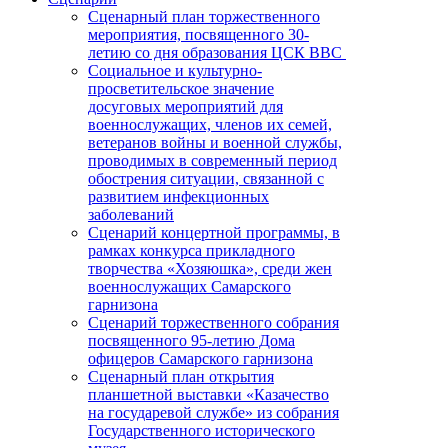
Сценарный план торжественного
мероприятия, посвященного 30-
летию со дня образования ЦСК ВВС
Социальное и культурно-
просветительское значение
досуговых мероприятий для
военнослужащих, членов их семей,
ветеранов войны и военной службы,
проводимых в современный период
обострения ситуации, связанной с
развитием инфекционных
заболеваний
Сценарий концертной программы, в
рамках конкурса прикладного
творчества «Хозяюшка», среди жен
военнослужащих Самарского
гарнизона
Сценарий торжественного собрания
посвященного 95-летию Дома
офицеров Самарского гарнизона
Сценарный план открытия
планшетной выставки «Казачество
на государевой службе» из собрания
Государственного исторического