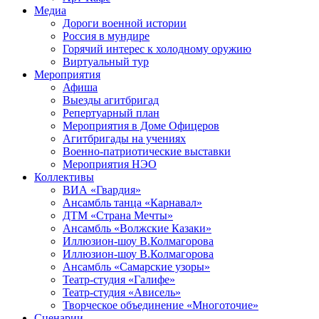
Медиа
Дороги военной истории
Россия в мундире
Горячий интерес к холодному оружию
Виртуальный тур
Мероприятия
Афиша
Выезды агитбригад
Репертуарный план
Мероприятия в Доме Офицеров
Агитбригады на учениях
Военно-патриотические выставки
Мероприятия НЭО
Коллективы
ВИА «Гвардия»
Ансамбль танца «Карнавал»
ДТМ «Страна Мечты»
Ансамбль «Волжские Казаки»
Иллюзион-шоу В.Колмагорова
Иллюзион-шоу В.Колмагорова
Ансамбль «Самарские узоры»
Театр-студия «Галифе»
Театр-студия «Ависель»
Творческое объединение «Многоточие»
Сценарии