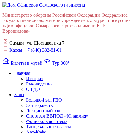
Министерство обороны Российской Федерации Федеральное
государственное бюджетное учреждение культуры и искусства
«Дом офицеров Cамарского гарнизона имени К. Е.
Ворошилова»
Самара, ул. Шостаковича 7
Кассы: +7 (846) 332-81-61
museum
360
Билеты в музей
Тур 360°
Главная
История
Руководство
О ГДО
Залы
Большой зал ГДО
Зал торжеств
Лекционный зал
Cпортзал ВВПОД «Юнармия»
Фойе большого зала
Танцевальные классы
Арт-Кафе