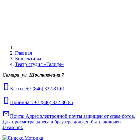
Главная
Коллективы
Театр-студия «Галифе»
Самара, ул. Шостаковича 7
mobile
Кассы: +7 (846) 332-81-61
mobile
Приёмная: +7 (846) 332-30-85
mail
Почта:
Адрес электронной почты защищен от спам-ботов.
Для просмотра адреса в браузере должен быть включен
Javascript.