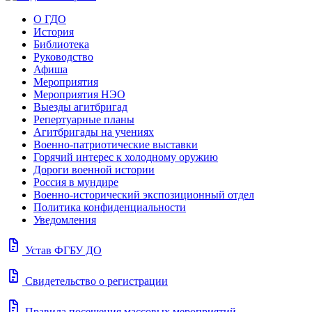
О ГДО
История
Библиотека
Руководство
Афиша
Мероприятия
Мероприятия НЭО
Выезды агитбригад
Репертуарные планы
Агитбригады на учениях
Военно-патриотические выставки
Горячий интерес к холодному оружию
Дороги военной истории
Россия в мундире
Военно-исторический экспозиционный отдел
Политика конфиденциальности
Уведомления
docs
Устав ФГБУ ДО
docs
Свидетельство о регистрации
docs
Правила посещения массовых мероприятий