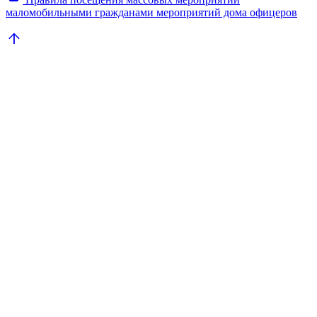
маломобильными гражданами мероприятий дома офицеров
arrow_upward