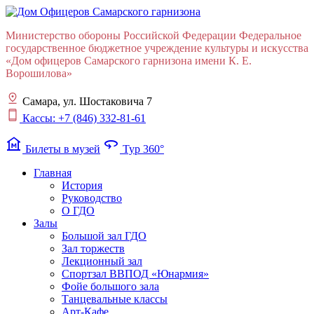
Министерство обороны Российской Федерации Федеральное
государственное бюджетное учреждение культуры и искусства
«Дом офицеров Cамарского гарнизона имени К. Е.
Ворошилова»
Самара, ул. Шостаковича 7
Кассы: +7 (846) 332-81-61
museum
360
Билеты в музей
Тур 360°
Главная
История
Руководство
О ГДО
Залы
Большой зал ГДО
Зал торжеств
Лекционный зал
Cпортзал ВВПОД «Юнармия»
Фойе большого зала
Танцевальные классы
Арт-Кафе