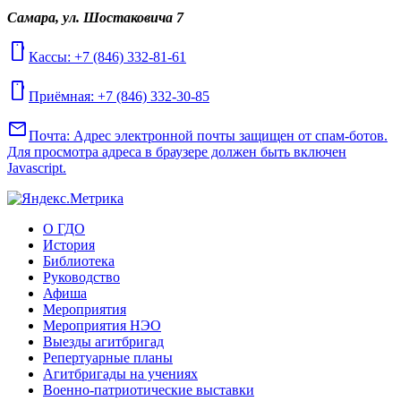
Самара, ул. Шостаковича 7
mobile
Кассы: +7 (846) 332-81-61
mobile
Приёмная: +7 (846) 332-30-85
mail
Почта:
Адрес электронной почты защищен от спам-ботов.
Для просмотра адреса в браузере должен быть включен
Javascript.
О ГДО
История
Библиотека
Руководство
Афиша
Мероприятия
Мероприятия НЭО
Выезды агитбригад
Репертуарные планы
Агитбригады на учениях
Военно-патриотические выставки