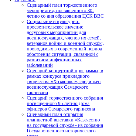
Сценарный план торжественного
мероприятия, посвященного 30-
летию со дня образования ЦСК ВВС
Социальное и культурно-
просветительское значение
досуговых мероприятий для
военнослужащих, членов их семей,
ветеранов войны и военной службы,
проводимых в современный период
обострения ситуации, связанной с
развитием инфекционных
заболеваний
Сценарий концертной программы, в
рамках конкурса прикладного
творчества «Хозяюшка», среди жен
военнослужащих Самарского
гарнизона
Сценарий торжественного собрания
посвященного 95-летию Дома
офицеров Самарского гарнизона
Сценарный план открытия
планшетной выставки «Казачество
на государевой службе» из собрания
Государственного исторического