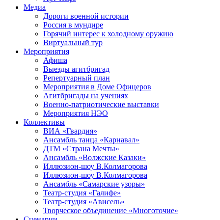
Медиа
Дороги военной истории
Россия в мундире
Горячий интерес к холодному оружию
Виртуальный тур
Мероприятия
Афиша
Выезды агитбригад
Репертуарный план
Мероприятия в Доме Офицеров
Агитбригады на учениях
Военно-патриотические выставки
Мероприятия НЭО
Коллективы
ВИА «Гвардия»
Ансамбль танца «Карнавал»
ДТМ «Страна Мечты»
Ансамбль «Волжские Казаки»
Иллюзион-шоу В.Колмагорова
Иллюзион-шоу В.Колмагорова
Ансамбль «Самарские узоры»
Театр-студия «Галифе»
Театр-студия «Ависель»
Творческое объединение «Многоточие»
Сценарии