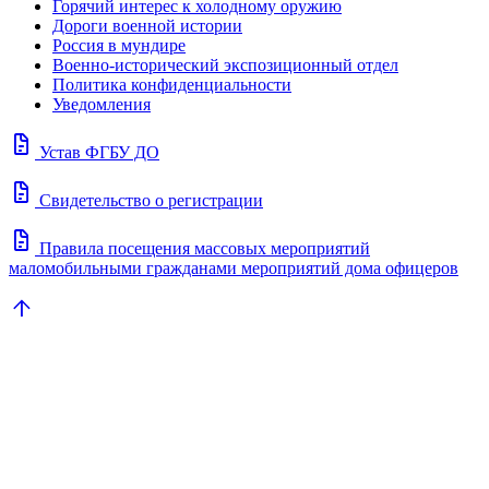
Горячий интерес к холодному оружию
Дороги военной истории
Россия в мундире
Военно-исторический экспозиционный отдел
Политика конфиденциальности
Уведомления
docs
Устав ФГБУ ДО
docs
Свидетельство о регистрации
docs
Правила посещения массовых мероприятий
маломобильными гражданами мероприятий дома офицеров
arrow_upward