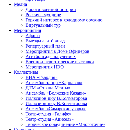
Медиа
Дороги военной истории
Россия в мундире
Горячий интерес к холодному оружию
Виртуальный тур
Мероприятия
Афиша
Выезды агитбригад
Репертуарный план
Мероприятия в Доме Офицеров
Агитбригады на учениях
Военно-патриотические выставки
Мероприятия НЭО
Коллективы
ВИА «Гвардия»
Ансамбль танца «Карнавал»
ДТМ «Страна Мечты»
Ансамбль «Волжские Казаки»
Иллюзион-шоу В.Колмагорова
Иллюзион-шоу В.Колмагорова
Ансамбль «Самарские узоры»
Театр-студия «Галифе»
Театр-студия «Ависель»
Творческое объединение «Многоточие»
Сценарии