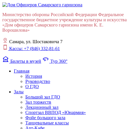
Министерство обороны Российской Федерации Федеральное
государственное бюджетное учреждение культуры и искусства
«Дом офицеров Cамарского гарнизона имени К. Е.
Ворошилова»
Самара, ул. Шостаковича 7
Кассы: +7 (846) 332-81-61
museum
360
Билеты в музей
Тур 360°
Главная
История
Руководство
О ГДО
Залы
Большой зал ГДО
Зал торжеств
Лекционный зал
Cпортзал ВВПОД «Юнармия»
Фойе большого зала
Танцевальные классы
Арт-Кафе