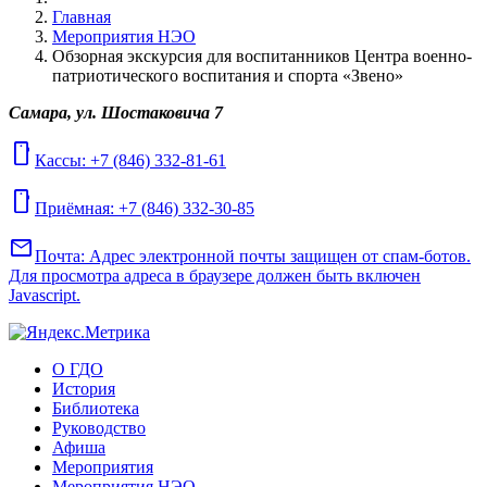
Главная
Мероприятия НЭО
Обзорная экскурсия для воспитанников Центра военно-
патриотического воспитания и спорта «Звено»
Самара, ул. Шостаковича 7
mobile
Кассы: +7 (846) 332-81-61
mobile
Приёмная: +7 (846) 332-30-85
mail
Почта:
Адрес электронной почты защищен от спам-ботов.
Для просмотра адреса в браузере должен быть включен
Javascript.
О ГДО
История
Библиотека
Руководство
Афиша
Мероприятия
Мероприятия НЭО