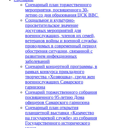
Сценарный план торжественного
мероприятия, посвященного 30-
летию со дня образования ЦСК ВВС
Социальное и культурно-
просветительское значение
досуговых мероприятий для
военнослужащих, членов их семей,
ветеранов войны и военной службы,
проводимых в современный период
обострения ситуации, связанной с
развитием инфекционных
заболеваний
Сценарий концертной программы, в
рамках конкурса прикладного
творчества «Хозяюшка», среди жен
военнослужащих Самарского
гарнизона
Сценарий торжественного собрания
посвященного 95-летию Дома
офицеров Самарского гарнизона
Сценарный план открытия
планшетной выставки «Казачество
на государевой службе» из собрания
Государственного исторического