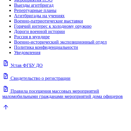
Выезды агитбригад
Репертуарные планы
Агитбригады на учениях
Военно-патриотические выставки
Горячий интерес к холодному оружию
Дороги военной истории
Россия в мундире
Военно-исторический экспозиционный отдел
Политика конфиденциальности
Уведомления
docs
Устав ФГБУ ДО
docs
Свидетельство о регистрации
docs
Правила посещения массовых мероприятий
маломобильными гражданами мероприятий дома офицеров
arrow_upward