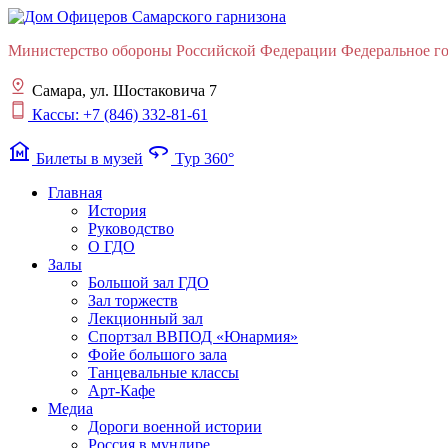
Министерство обороны Российской Федерации Федеральное гос
Самара, ул. Шостаковича 7
Кассы: +7 (846) 332-81-61
museum
360
Билеты в музей
Тур 360°
Главная
История
Руководство
О ГДО
Залы
Большой зал ГДО
Зал торжеств
Лекционный зал
Cпортзал ВВПОД «Юнармия»
Фойе большого зала
Танцевальные классы
Арт-Кафе
Медиа
Дороги военной истории
Россия в мундире