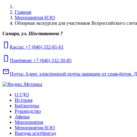
Главная
Мероприятия НЭО
Обзорная экскурсия для участников Всероссийского слета
Самара, ул. Шостаковича 7
mobile
Кассы: +7 (846) 332-81-61
mobile
Приёмная: +7 (846) 332-30-85
mail
Почта:
Адрес электронной почты защищен от спам-ботов. Для
О ГДО
История
Библиотека
Руководство
Афиша
Мероприятия
Мероприятия НЭО
Выезды агитбригад