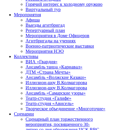
Горячий интерес к холодному оружию
Виртуальный тур
Мероприятия
Афиша
Выезды агитбригад
Репертуарный план
Мероприятия в Доме Офицеров
Агитбригады на учениях
Военно-патриотические выставки
Мероприятия НЭО
Коллективы
ВИА «Гвардия»
Ансамбль танца «Карнавал»
ДТМ «Страна Мечты»
Ансамбль «Волжские Казаки»
Иллюзион-шоу В.Колмагорова
Иллюзион-шоу В.Колмагорова
Ансамбль «Самарские узоры»
Театр-студия «Галифе»
Театр-студия «Ависель»
Творческое объединение «Многоточие»
Сценарии
Сценарный план торжественного
мероприятия, посвященного 30-
летию со дня образования ЦСК ВВС