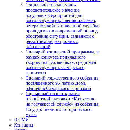
Социальное и культурно-
просветительское значение
досуговых мероприятий для
военнослужащих, членов их семей,
ветеранов войны и военной службы,
проводимых в современный период
обострения ситуации, связанной с
развитием инфекционных
заболеваний
Сценарий концертной программы, в
рамках конкурса прикладного
творчества «Хозяюшка», среди жен
военнослужащих Самарского
гарнизона
Сценарий торжественного собрания
посвященного 95-летию Дома
офицеров Самарского гарнизона
Сценарный план открытия
планшетной выставки «Казачество
на государевой службе» из собрания
Государственного исторического
музея
В СМИ
Контакты