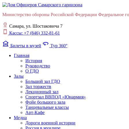
Министерство обороны Российской Федерации Федеральное гос
Самара, ул. Шостаковича 7
Кассы: +7 (846) 332-81-61
museum
360
Билеты в музей
Тур 360°
Главная
История
Руководство
О ГДО
Залы
Большой зал ГДО
Зал торжеств
Лекционный зал
Cпортзал ВВПОД «Юнармия»
Фойе большого зала
Танцевальные классы
Арт-Кафе
Медиа
Дороги военной истории
Россия в мундире