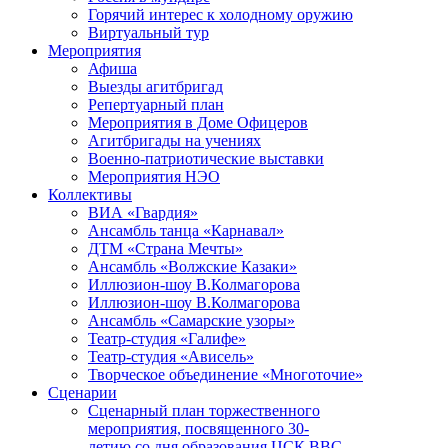
Горячий интерес к холодному оружию
Виртуальный тур
Мероприятия
Афиша
Выезды агитбригад
Репертуарный план
Мероприятия в Доме Офицеров
Агитбригады на учениях
Военно-патриотические выставки
Мероприятия НЭО
Коллективы
ВИА «Гвардия»
Ансамбль танца «Карнавал»
ДТМ «Страна Мечты»
Ансамбль «Волжские Казаки»
Иллюзион-шоу В.Колмагорова
Иллюзион-шоу В.Колмагорова
Ансамбль «Самарские узоры»
Театр-студия «Галифе»
Театр-студия «Ависель»
Творческое объединение «Многоточие»
Сценарии
Сценарный план торжественного
мероприятия, посвященного 30-
летию со дня образования ЦСК ВВС