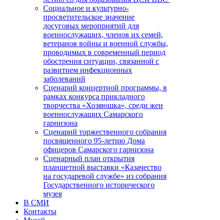
Социальное и культурно-
просветительское значение
досуговых мероприятий для
военнослужащих, членов их семей,
ветеранов войны и военной службы,
проводимых в современный период
обострения ситуации, связанной с
развитием инфекционных
заболеваний
Сценарий концертной программы, в
рамках конкурса прикладного
творчества «Хозяюшка», среди жен
военнослужащих Самарского
гарнизона
Сценарий торжественного собрания
посвященного 95-летию Дома
офицеров Самарского гарнизона
Сценарный план открытия
планшетной выставки «Казачество
на государевой службе» из собрания
Государственного исторического
музея
В СМИ
Контакты