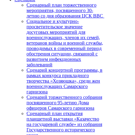
Сценарный план торжественного
мероприятия, посвященного 30-
летию со дня образования ЦСК ВВС
Социальное и культурно-
просветительское значение
досуговых мероприятий для
военнослужащих, членов их семей,
ветеранов войны и военной службы,
проводимых в современный период
обострения ситуации, связанной с
развитием инфекционных
заболеваний
Сценарий концертной программы, в
рамках конкурса прикладного
творчества «Хозяюшка», среди жен
военнослужащих Самарского
гарнизона
Сценарий торжественного собрания
посвященного 95-летию Дома
офицеров Самарского гарнизона
Сценарный план открытия
планшетной выставки «Казачество
на государевой службе» из собрания
Государственного исторического