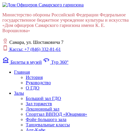
Министерство обороны Российской Федерации Федеральное
государственное бюджетное учреждение культуры и искусства
«Дом офицеров Cамарского гарнизона имени К. Е.
Ворошилова»
Самара, ул. Шостаковича 7
Кассы: +7 (846) 332-81-61
museum
360
Билеты в музей
Тур 360°
Главная
История
Руководство
О ГДО
Залы
Большой зал ГДО
Зал торжеств
Лекционный зал
Cпортзал ВВПОД «Юнармия»
Фойе большого зала
Танцевальные классы
Арт-Кафе