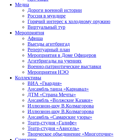
Медиа
Дороги военной истории
Россия в мундире
Горячий интерес к холодному оружию
Виртуальный тур
Мероприятия
Афиша
Выезды агитбригад
Репертуарный план
Мероприятия в Доме Офицеров
Агитбригады на учениях
Военно-патриотические выставки
Мероприятия НЭО
Коллективы
ВИА «Гвардия»
Ансамбль танца «Карнавал»
ДТМ «Страна Мечты»
Ансамбль «Волжские Казаки»
Иллюзион-шоу В.Колмагорова
Иллюзион-шоу В.Колмагорова
Ансамбль «Самарские узоры»
Театр-студия «Галифе»
Театр-студия «Ависель»
Творческое объединение «Многоточие»
Сценарии