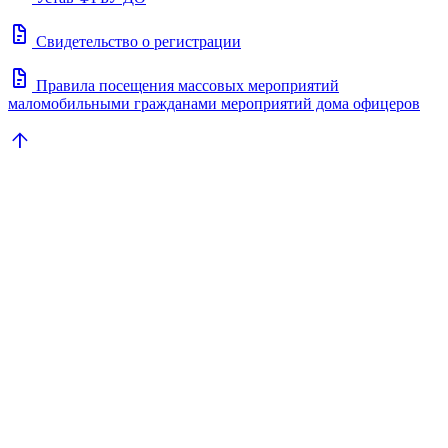
docs
Свидетельство о регистрации
docs
Правила посещения массовых мероприятий
маломобильными гражданами мероприятий дома офицеров
arrow_upward