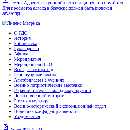
mail
Почта:
Адрес электронной почты защищен от спам-ботов.
Для просмотра адреса в браузере должен быть включен
Javascript.
О ГДО
История
Библиотека
Руководство
Афиша
Мероприятия
Мероприятия НЭО
Выезды агитбригад
Репертуарные планы
Агитбригады на учениях
Военно-патриотические выставки
Горячий интерес к холодному оружию
Дороги военной истории
Россия в мундире
Военно-исторический экспозиционный отдел
Политика конфиденциальности
Уведомления
docs
Устав ФГБУ ДО