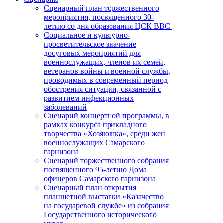
Сценарный план торжественного
мероприятия, посвященного 30-
летию со дня образования ЦСК ВВС
Социальное и культурно-
просветительское значение
досуговых мероприятий для
военнослужащих, членов их семей,
ветеранов войны и военной службы,
проводимых в современный период
обострения ситуации, связанной с
развитием инфекционных
заболеваний
Сценарий концертной программы, в
рамках конкурса прикладного
творчества «Хозяюшка», среди жен
военнослужащих Самарского
гарнизона
Сценарий торжественного собрания
посвященного 95-летию Дома
офицеров Самарского гарнизона
Сценарный план открытия
планшетной выставки «Казачество
на государевой службе» из собрания
Государственного исторического