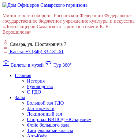
Министерство обороны Российской Федерации Федеральное
государственное бюджетное учреждение культуры и искусства
«Дом офицеров Cамарского гарнизона имени К. Е.
Ворошилова»
Самара, ул. Шостаковича 7
Кассы: +7 (846) 332-81-61
museum
360
Билеты в музей
Тур 360°
Главная
История
Руководство
О ГДО
Залы
Большой зал ГДО
Зал торжеств
Лекционный зал
Cпортзал ВВПОД «Юнармия»
Фойе большого зала
Танцевальные классы
Арт-Кафе