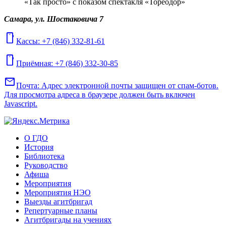
«Так просто» с показом спектакля «Тореодор»
Самара, ул. Шостаковича 7
mobile
Кассы: +7 (846) 332-81-61
mobile
Приёмная: +7 (846) 332-30-85
mail
Почта:
Адрес электронной почты защищен от спам-ботов.
Для просмотра адреса в браузере должен быть включен
Javascript.
О ГДО
История
Библиотека
Руководство
Афиша
Мероприятия
Мероприятия НЭО
Выезды агитбригад
Репертуарные планы
Агитбригады на учениях