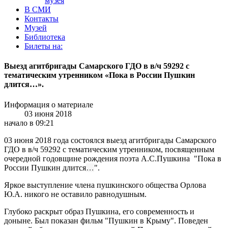
музея
В СМИ
Контакты
Музей
Библиотека
Билеты на:
Выезд агитбригады Самарского ГДО в в/ч 59292 с
тематическим утренником «Пока в России Пушкин
длится…».
Информация о материале
03 июня 2018
начало в 09:21
03 июня 2018 года состоялся выезд агитбригады Самарского
ГДО в в/ч 59292 с тематическим утренником, посвященным
очередной годовщине рождения поэта А.С.Пушкина "Пока в
России Пушкин длится
…
".
Яркое выступление члена пушкинского общества Орлова
Ю.А. никого не оставило равнодушным.
Глубоко раскрыт образ Пушкина, его современность и
доныне. Был показан фильм "Пушкин в Крыму". Поведен