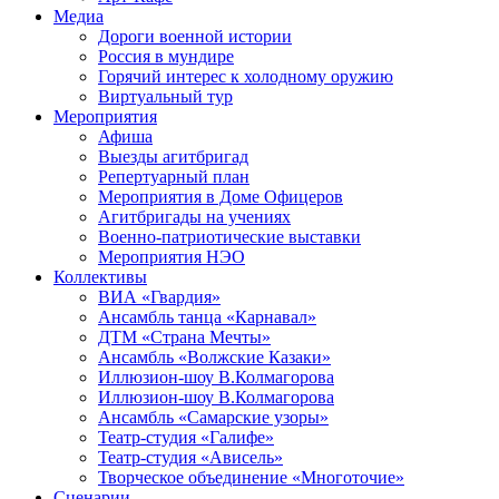
Медиа
Дороги военной истории
Россия в мундире
Горячий интерес к холодному оружию
Виртуальный тур
Мероприятия
Афиша
Выезды агитбригад
Репертуарный план
Мероприятия в Доме Офицеров
Агитбригады на учениях
Военно-патриотические выставки
Мероприятия НЭО
Коллективы
ВИА «Гвардия»
Ансамбль танца «Карнавал»
ДТМ «Страна Мечты»
Ансамбль «Волжские Казаки»
Иллюзион-шоу В.Колмагорова
Иллюзион-шоу В.Колмагорова
Ансамбль «Самарские узоры»
Театр-студия «Галифе»
Театр-студия «Ависель»
Творческое объединение «Многоточие»
Сценарии