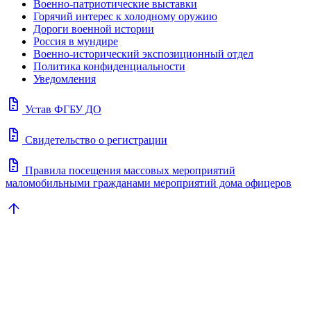
Военно-патриотические выставки
Горячий интерес к холодному оружию
Дороги военной истории
Россия в мундире
Военно-исторический экспозиционный отдел
Политика конфиденциальности
Уведомления
docs
Устав ФГБУ ДО
docs
Свидетельство о регистрации
docs
Правила посещения массовых мероприятий
маломобильными гражданами мероприятий дома офицеров
arrow_upward