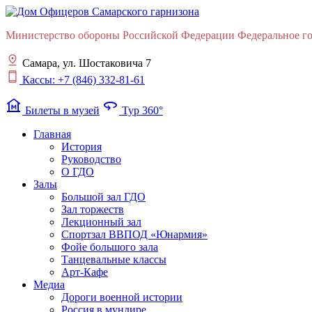
Министерство обороны Российской Федерации Федеральное гос
Самара, ул. Шостаковича 7
Кассы: +7 (846) 332-81-61
museum
360
Билеты в музей
Тур 360°
Главная
История
Руководство
О ГДО
Залы
Большой зал ГДО
Зал торжеств
Лекционный зал
Cпортзал ВВПОД «Юнармия»
Фойе большого зала
Танцевальные классы
Арт-Кафе
Медиа
Дороги военной истории
Россия в мундире