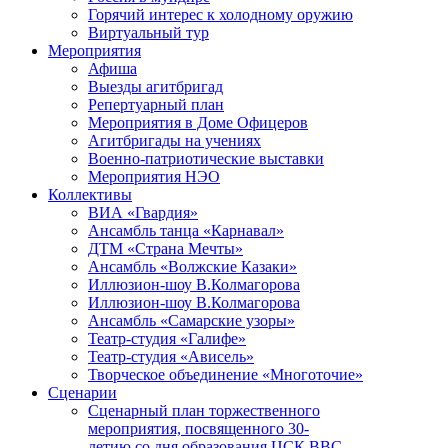
Горячий интерес к холодному оружию
Виртуальный тур
Мероприятия
Афиша
Выезды агитбригад
Репертуарный план
Мероприятия в Доме Офицеров
Агитбригады на учениях
Военно-патриотические выставки
Мероприятия НЭО
Коллективы
ВИА «Гвардия»
Ансамбль танца «Карнавал»
ДТМ «Страна Мечты»
Ансамбль «Волжские Казаки»
Иллюзион-шоу В.Колмагорова
Иллюзион-шоу В.Колмагорова
Ансамбль «Самарские узоры»
Театр-студия «Галифе»
Театр-студия «Ависель»
Творческое объединение «Многоточие»
Сценарии
Сценарный план торжественного
мероприятия, посвященного 30-
летию со дня образования ЦСК ВВС