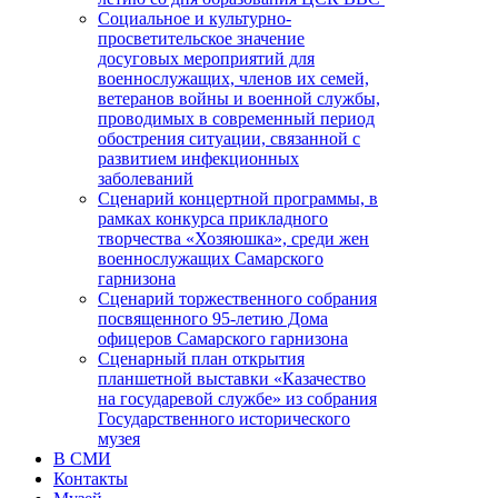
Социальное и культурно-
просветительское значение
досуговых мероприятий для
военнослужащих, членов их семей,
ветеранов войны и военной службы,
проводимых в современный период
обострения ситуации, связанной с
развитием инфекционных
заболеваний
Сценарий концертной программы, в
рамках конкурса прикладного
творчества «Хозяюшка», среди жен
военнослужащих Самарского
гарнизона
Сценарий торжественного собрания
посвященного 95-летию Дома
офицеров Самарского гарнизона
Сценарный план открытия
планшетной выставки «Казачество
на государевой службе» из собрания
Государственного исторического
музея
В СМИ
Контакты