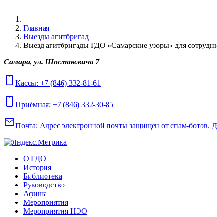
Главная
Выезды агитбригад
Выезд агитбригады ГДО «Самарские узоры» для сотрудни
Самара, ул. Шостаковича 7
mobile
Кассы: +7 (846) 332-81-61
mobile
Приёмная: +7 (846) 332-30-85
mail
Почта:
Адрес электронной почты защищен от спам-ботов. Для
О ГДО
История
Библиотека
Руководство
Афиша
Мероприятия
Мероприятия НЭО