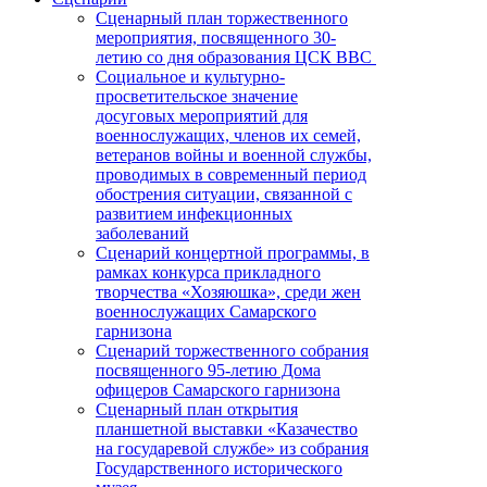
Сценарный план торжественного
мероприятия, посвященного 30-
летию со дня образования ЦСК ВВС
Социальное и культурно-
просветительское значение
досуговых мероприятий для
военнослужащих, членов их семей,
ветеранов войны и военной службы,
проводимых в современный период
обострения ситуации, связанной с
развитием инфекционных
заболеваний
Сценарий концертной программы, в
рамках конкурса прикладного
творчества «Хозяюшка», среди жен
военнослужащих Самарского
гарнизона
Сценарий торжественного собрания
посвященного 95-летию Дома
офицеров Самарского гарнизона
Сценарный план открытия
планшетной выставки «Казачество
на государевой службе» из собрания
Государственного исторического