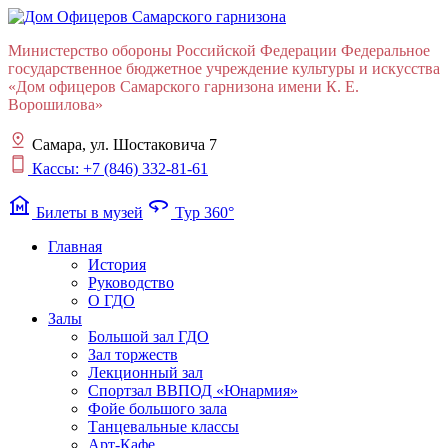
Министерство обороны Российской Федерации Федеральное
государственное бюджетное учреждение культуры и искусства
«Дом офицеров Cамарского гарнизона имени К. Е.
Ворошилова»
Самара, ул. Шостаковича 7
Кассы: +7 (846) 332-81-61
museum
360
Билеты в музей
Тур 360°
Главная
История
Руководство
О ГДО
Залы
Большой зал ГДО
Зал торжеств
Лекционный зал
Cпортзал ВВПОД «Юнармия»
Фойе большого зала
Танцевальные классы
Арт-Кафе