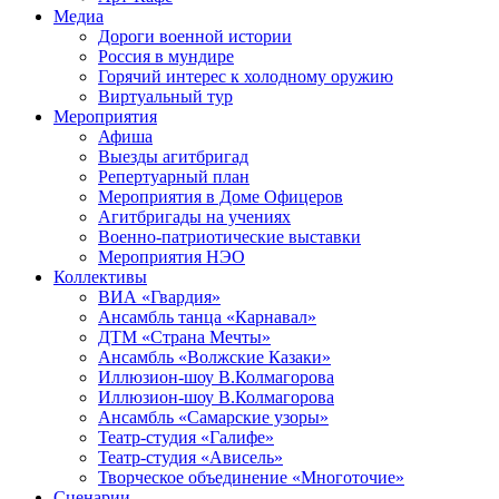
Медиа
Дороги военной истории
Россия в мундире
Горячий интерес к холодному оружию
Виртуальный тур
Мероприятия
Афиша
Выезды агитбригад
Репертуарный план
Мероприятия в Доме Офицеров
Агитбригады на учениях
Военно-патриотические выставки
Мероприятия НЭО
Коллективы
ВИА «Гвардия»
Ансамбль танца «Карнавал»
ДТМ «Страна Мечты»
Ансамбль «Волжские Казаки»
Иллюзион-шоу В.Колмагорова
Иллюзион-шоу В.Колмагорова
Ансамбль «Самарские узоры»
Театр-студия «Галифе»
Театр-студия «Ависель»
Творческое объединение «Многоточие»
Сценарии