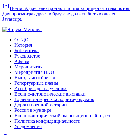
mail
Почта:
Адрес электронной почты защищен от спам-ботов.
Для просмотра адреса в браузере должен быть включен
Javascript.
О ГДО
История
Библиотека
Руководство
Афиша
Мероприятия
Мероприятия НЭО
Выезды агитбригад
Репертуарные планы
Агитбригады на учениях
Военно-патриотические выставки
Горячий интерес к холодному оружию
Дороги военной истории
Россия в мундире
Военно-исторический экспозиционный отдел
Политика конфиденциальности
Уведомления