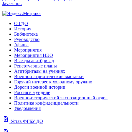
Javascript.
О ГДО
История
Библиотека
Руководство
Афиша
Мероприятия
Мероприятия НЭО
Выезды агитбригад
Репертуарные планы
Агитбригады на учениях
Военно-патриотические выставки
Горячий интерес к холодному оружию
Дороги военной истории
Россия в мундире
Военно-исторический экспозиционный отдел
Политика конфиденциальности
Уведомления
docs
Устав ФГБУ ДО