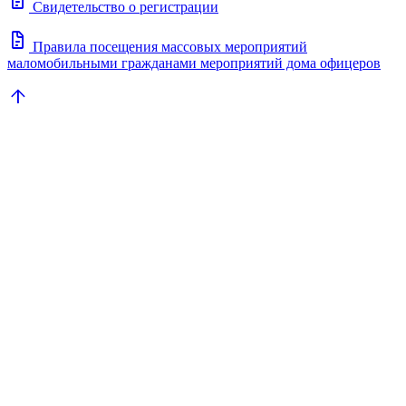
docs
Свидетельство о регистрации
docs
Правила посещения массовых мероприятий
маломобильными гражданами мероприятий дома офицеров
arrow_upward