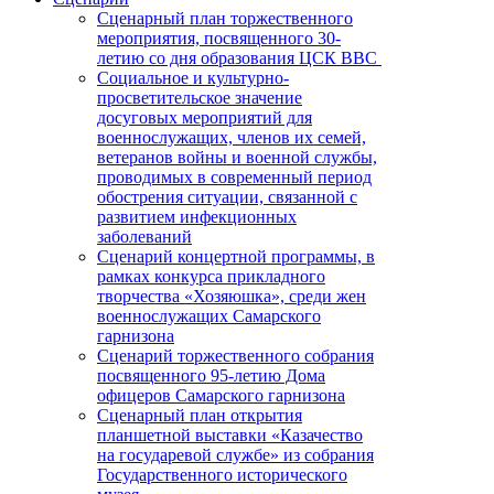
Сценарный план торжественного
мероприятия, посвященного 30-
летию со дня образования ЦСК ВВС
Социальное и культурно-
просветительское значение
досуговых мероприятий для
военнослужащих, членов их семей,
ветеранов войны и военной службы,
проводимых в современный период
обострения ситуации, связанной с
развитием инфекционных
заболеваний
Сценарий концертной программы, в
рамках конкурса прикладного
творчества «Хозяюшка», среди жен
военнослужащих Самарского
гарнизона
Сценарий торжественного собрания
посвященного 95-летию Дома
офицеров Самарского гарнизона
Сценарный план открытия
планшетной выставки «Казачество
на государевой службе» из собрания
Государственного исторического