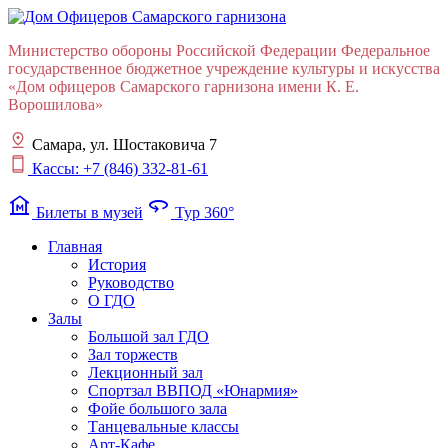
Министерство обороны Российской Федерации Федеральное
государственное бюджетное учреждение культуры и искусства
«Дом офицеров Cамарского гарнизона имени К. Е.
Ворошилова»
Самара, ул. Шостаковича 7
Кассы: +7 (846) 332-81-61
museum
360
Билеты в музей
Тур 360°
Главная
История
Руководство
О ГДО
Залы
Большой зал ГДО
Зал торжеств
Лекционный зал
Cпортзал ВВПОД «Юнармия»
Фойе большого зала
Танцевальные классы
Арт-Кафе