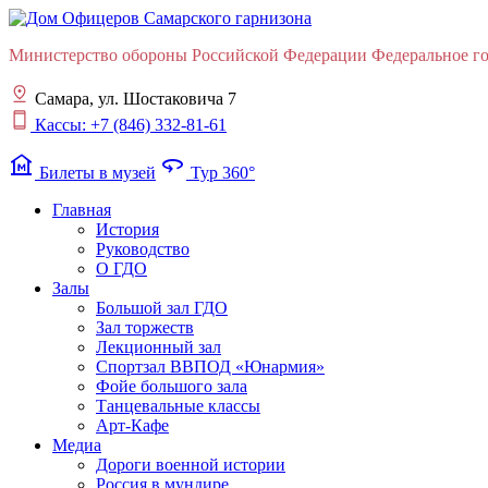
Министерство обороны Российской Федерации Федеральное гос
Самара, ул. Шостаковича 7
Кассы: +7 (846) 332-81-61
museum
360
Билеты в музей
Тур 360°
Главная
История
Руководство
О ГДО
Залы
Большой зал ГДО
Зал торжеств
Лекционный зал
Cпортзал ВВПОД «Юнармия»
Фойе большого зала
Танцевальные классы
Арт-Кафе
Медиа
Дороги военной истории
Россия в мундире