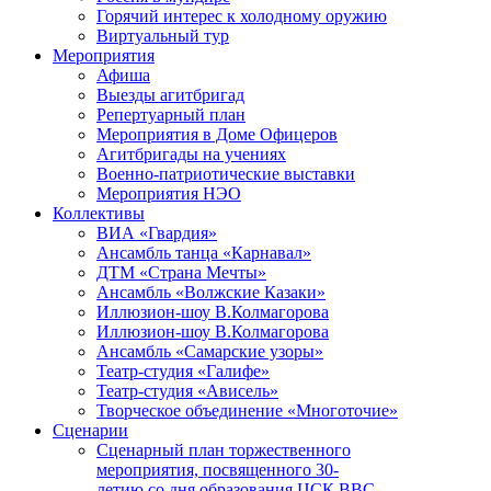
Горячий интерес к холодному оружию
Виртуальный тур
Мероприятия
Афиша
Выезды агитбригад
Репертуарный план
Мероприятия в Доме Офицеров
Агитбригады на учениях
Военно-патриотические выставки
Мероприятия НЭО
Коллективы
ВИА «Гвардия»
Ансамбль танца «Карнавал»
ДТМ «Страна Мечты»
Ансамбль «Волжские Казаки»
Иллюзион-шоу В.Колмагорова
Иллюзион-шоу В.Колмагорова
Ансамбль «Самарские узоры»
Театр-студия «Галифе»
Театр-студия «Ависель»
Творческое объединение «Многоточие»
Сценарии
Сценарный план торжественного
мероприятия, посвященного 30-
летию со дня образования ЦСК ВВС