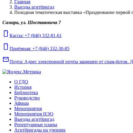
Главная
Выезды агитбригад
Походная тематическая выставка «Празднование перво
Самара, ул. Шостаковича 7
mobile
Кассы: +7 (846) 332-81-61
mobile
Приёмная: +7 (846) 332-30-85
mail
Почта:
Адрес электронной почты защищен от спам-ботов. Для
О ГДО
История
Библиотека
Руководство
Афиша
Мероприятия
Мероприятия НЭО
Выезды агитбригад
Репертуарные планы
Агитбригады на учениях