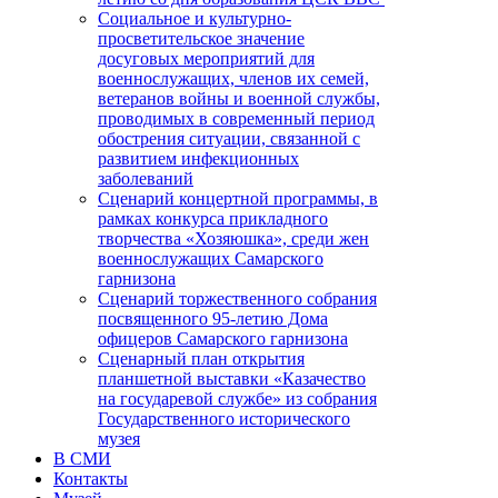
Социальное и культурно-
просветительское значение
досуговых мероприятий для
военнослужащих, членов их семей,
ветеранов войны и военной службы,
проводимых в современный период
обострения ситуации, связанной с
развитием инфекционных
заболеваний
Сценарий концертной программы, в
рамках конкурса прикладного
творчества «Хозяюшка», среди жен
военнослужащих Самарского
гарнизона
Сценарий торжественного собрания
посвященного 95-летию Дома
офицеров Самарского гарнизона
Сценарный план открытия
планшетной выставки «Казачество
на государевой службе» из собрания
Государственного исторического
музея
В СМИ
Контакты