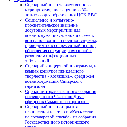
Сценарный план торжественного
мероприятия, посвященного 30-
летию со дня образования ЦСК ВВС
Социальное и культурно-
просветительское значение
досуговых мероприятий для
военнослужащих, членов их семей,
ветеранов войны и военной службы,
проводимых в современный период
обострения ситуации, связанной с
развитием инфекционных
заболеваний
Сценарий концертной программы, в
рамках конкурса прикладного
творчества «Хозяюшка», среди жен
военнослужащих Самарского
гарнизона
Сценарий торжественного собрания
посвященного 95-летию Дома
офицеров Самарского гарнизона
Сценарный план открытия
планшетной выставки «Казачество
на государевой службе» из собрания
Государственного исторического