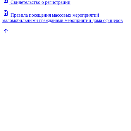
docs
Свидетельство о регистрации
docs
Правила посещения массовых мероприятий
маломобильными гражданами мероприятий дома офицеров
arrow_upward