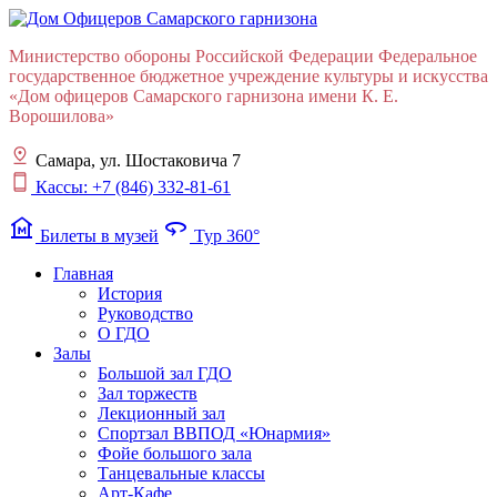
Министерство обороны Российской Федерации Федеральное
государственное бюджетное учреждение культуры и искусства
«Дом офицеров Cамарского гарнизона имени К. Е.
Ворошилова»
Самара, ул. Шостаковича 7
Кассы: +7 (846) 332-81-61
museum
360
Билеты в музей
Тур 360°
Главная
История
Руководство
О ГДО
Залы
Большой зал ГДО
Зал торжеств
Лекционный зал
Cпортзал ВВПОД «Юнармия»
Фойе большого зала
Танцевальные классы
Арт-Кафе