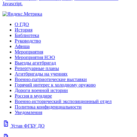
Javascript.
О ГДО
История
Библиотека
Руководство
Афиша
Мероприятия
Мероприятия НЭО
Выезды агитбригад
Репертуарные планы
Агитбригады на учениях
Военно-патриотические выставки
Горячий интерес к холодному оружию
Дороги военной истории
Россия в мундире
Военно-исторический экспозиционный отдел
Политика конфиденциальности
Уведомления
docs
Устав ФГБУ ДО