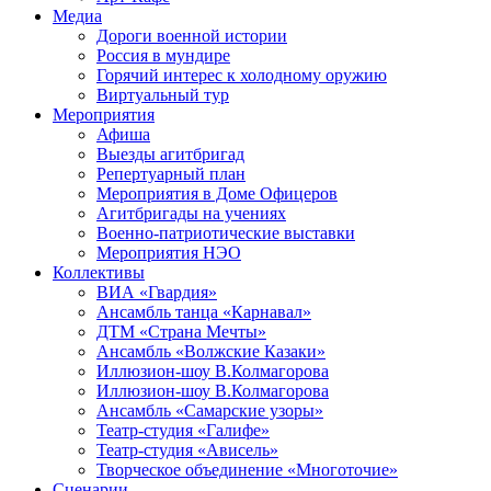
Медиа
Дороги военной истории
Россия в мундире
Горячий интерес к холодному оружию
Виртуальный тур
Мероприятия
Афиша
Выезды агитбригад
Репертуарный план
Мероприятия в Доме Офицеров
Агитбригады на учениях
Военно-патриотические выставки
Мероприятия НЭО
Коллективы
ВИА «Гвардия»
Ансамбль танца «Карнавал»
ДТМ «Страна Мечты»
Ансамбль «Волжские Казаки»
Иллюзион-шоу В.Колмагорова
Иллюзион-шоу В.Колмагорова
Ансамбль «Самарские узоры»
Театр-студия «Галифе»
Театр-студия «Ависель»
Творческое объединение «Многоточие»
Сценарии