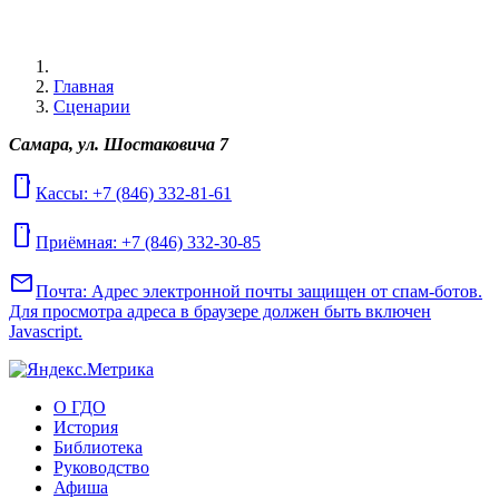
Главная
Сценарии
Самара, ул. Шостаковича 7
mobile
Кассы: +7 (846) 332-81-61
mobile
Приёмная: +7 (846) 332-30-85
mail
Почта:
Адрес электронной почты защищен от спам-ботов.
Для просмотра адреса в браузере должен быть включен
Javascript.
О ГДО
История
Библиотека
Руководство
Афиша