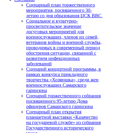
Сценарный план торжественного
мероприятия, посвященного 30-
летию со дня образования ЦСК ВВС
Социальное и культурно-
просветительское значение
досуговых мероприятий для
военнослужащих, членов их семей,
ветеранов войны и военной службы,
проводимых в современный период
обострения ситуации, связанной с
развитием инфекционных
заболеваний
Сценарий концертной программы, в
рамках конкурса прикладного
творчества «Хозяюшка», среди жен
военнослужащих Самарского
гарнизона
Сценарий торжественного собрания
посвященного 95-летию Дома
офицеров Самарского гарнизона
Сценарный план открытия
планшетной выставки «Казачество
на государевой службе» из собрания
Государственного исторического