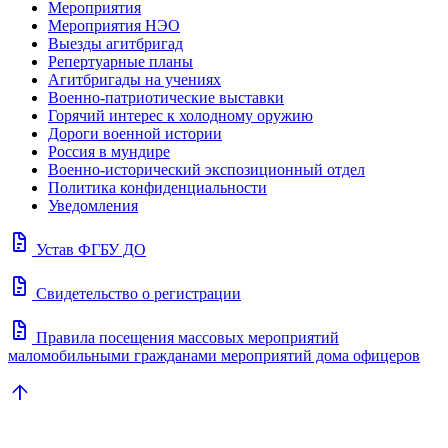
Мероприятия
Мероприятия НЭО
Выезды агитбригад
Репертуарные планы
Агитбригады на учениях
Военно-патриотические выставки
Горячий интерес к холодному оружию
Дороги военной истории
Россия в мундире
Военно-исторический экспозиционный отдел
Политика конфиденциальности
Уведомления
docs
Устав ФГБУ ДО
docs
Свидетельство о регистрации
docs
Правила посещения массовых мероприятий
маломобильными гражданами мероприятий дома офицеров
arrow_upward