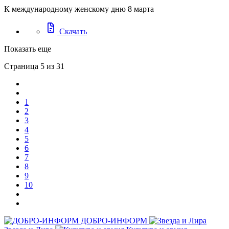
К международному женскому дню 8 марта
docs
Скачать
Показать еще
Страница 5 из 31
1
2
3
4
5
6
7
8
9
10
ДОБРО-ИНФОРМ