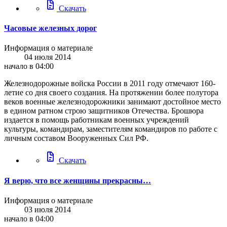
docs
Скачать
Часовые железных дорог
Информация о материале
04 июля 2014
начало в 04:00
Железнодорожные войска России в 2011 году отмечают 160-
летие со дня своего создания. На протяжении более полутора
веков военные железнодорожники занимают достойное место
в едином ратном строю защитников Отечества. Брошюра
издается в помощь работникам военных учреждений
культуры, командирам, заместителям командиров по работе с
личным составом Вооруженных Сил РФ.
docs
Скачать
Я верю, что все женщины прекрасны…
Информация о материале
03 июля 2014
начало в 04:00