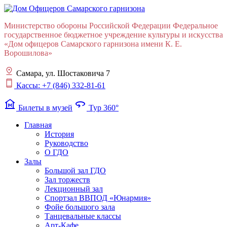
Министерство обороны Российской Федерации Федеральное
государственное бюджетное учреждение культуры и искусства
«Дом офицеров Cамарского гарнизона имени К. Е.
Ворошилова»
Самара, ул. Шостаковича 7
Кассы: +7 (846) 332-81-61
museum
360
Билеты в музей
Тур 360°
Главная
История
Руководство
О ГДО
Залы
Большой зал ГДО
Зал торжеств
Лекционный зал
Cпортзал ВВПОД «Юнармия»
Фойе большого зала
Танцевальные классы
Арт-Кафе