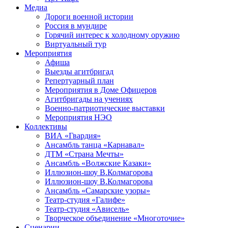
Медиа
Дороги военной истории
Россия в мундире
Горячий интерес к холодному оружию
Виртуальный тур
Мероприятия
Афиша
Выезды агитбригад
Репертуарный план
Мероприятия в Доме Офицеров
Агитбригады на учениях
Военно-патриотические выставки
Мероприятия НЭО
Коллективы
ВИА «Гвардия»
Ансамбль танца «Карнавал»
ДТМ «Страна Мечты»
Ансамбль «Волжские Казаки»
Иллюзион-шоу В.Колмагорова
Иллюзион-шоу В.Колмагорова
Ансамбль «Самарские узоры»
Театр-студия «Галифе»
Театр-студия «Ависель»
Творческое объединение «Многоточие»
Сценарии