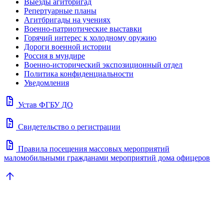
Выезды агитбригад
Репертуарные планы
Агитбригады на учениях
Военно-патриотические выставки
Горячий интерес к холодному оружию
Дороги военной истории
Россия в мундире
Военно-исторический экспозиционный отдел
Политика конфиденциальности
Уведомления
docs
Устав ФГБУ ДО
docs
Свидетельство о регистрации
docs
Правила посещения массовых мероприятий
маломобильными гражданами мероприятий дома офицеров
arrow_upward