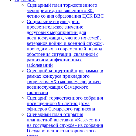
Сценарный план торжественного
мероприятия, посвященного 30-
летию со дня образования ЦСК ВВС
Социальное и культурно-
просветительское значение
досуговых мероприятий для
военнослужащих, членов их семей,
ветеранов войны и военной службы,
проводимых в современный период
обострения ситуации, связанной с
развитием инфекционных
заболеваний
Сценарий концертной программы, в
рамках конкурса прикладного
творчества «Хозяюшка», среди жен
военнослужащих Самарского
гарнизона
Сценарий торжественного собрания
посвященного 95-летию Дома
офицеров Самарского гарнизона
Сценарный план открытия
планшетной выставки «Казачество
на государевой службе» из собрания
Государственного исторического