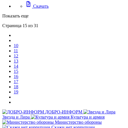
docs
Скачать
Показать еще
Страница 15 из 31
10
11
12
13
14
15
16
17
18
19
ДОБРО-ИНФОРМ
Звезда и Лира
Культура и армия
Министерство обороны
Скажи нет коррупции