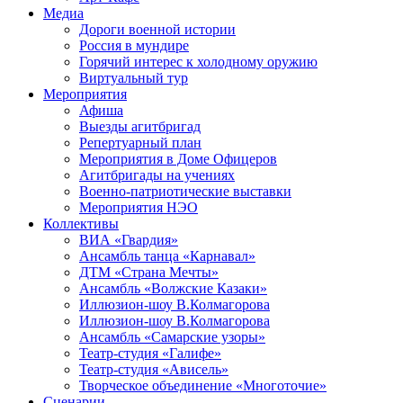
Медиа
Дороги военной истории
Россия в мундире
Горячий интерес к холодному оружию
Виртуальный тур
Мероприятия
Афиша
Выезды агитбригад
Репертуарный план
Мероприятия в Доме Офицеров
Агитбригады на учениях
Военно-патриотические выставки
Мероприятия НЭО
Коллективы
ВИА «Гвардия»
Ансамбль танца «Карнавал»
ДТМ «Страна Мечты»
Ансамбль «Волжские Казаки»
Иллюзион-шоу В.Колмагорова
Иллюзион-шоу В.Колмагорова
Ансамбль «Самарские узоры»
Театр-студия «Галифе»
Театр-студия «Ависель»
Творческое объединение «Многоточие»
Сценарии