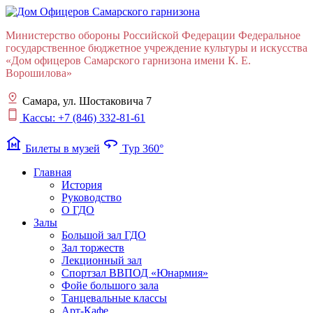
Министерство обороны Российской Федерации Федеральное
государственное бюджетное учреждение культуры и искусства
«Дом офицеров Cамарского гарнизона имени К. Е.
Ворошилова»
Самара, ул. Шостаковича 7
Кассы: +7 (846) 332-81-61
museum
360
Билеты в музей
Тур 360°
Главная
История
Руководство
О ГДО
Залы
Большой зал ГДО
Зал торжеств
Лекционный зал
Cпортзал ВВПОД «Юнармия»
Фойе большого зала
Танцевальные классы
Арт-Кафе