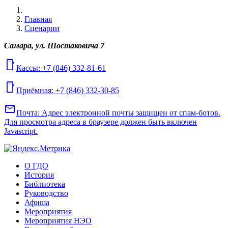
Главная
Сценарии
Самара, ул. Шостаковича 7
mobile
Кассы: +7 (846) 332-81-61
mobile
Приёмная: +7 (846) 332-30-85
mail
Почта:
Адрес электронной почты защищен от спам-ботов.
Для просмотра адреса в браузере должен быть включен
Javascript.
О ГДО
История
Библиотека
Руководство
Афиша
Мероприятия
Мероприятия НЭО