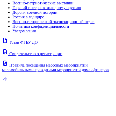
Военно-патриотические выставки
Горячий интерес к холодному оружию
Дороги военной истории
Россия в мундире
Военно-исторический экспозиционный отдел
Политика конфиденциальности
Уведомления
docs
Устав ФГБУ ДО
docs
Свидетельство о регистрации
docs
Правила посещения массовых мероприятий
маломобильными гражданами мероприятий дома офицеров
arrow_upward