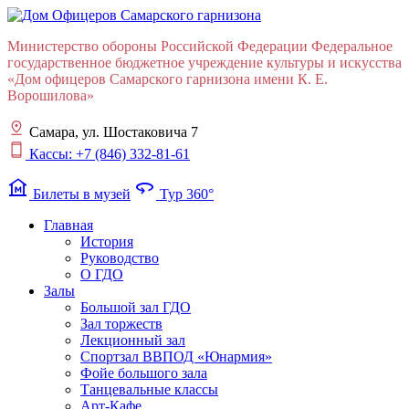
Министерство обороны Российской Федерации Федеральное
государственное бюджетное учреждение культуры и искусства
«Дом офицеров Cамарского гарнизона имени К. Е.
Ворошилова»
Самара, ул. Шостаковича 7
Кассы: +7 (846) 332-81-61
museum
360
Билеты в музей
Тур 360°
Главная
История
Руководство
О ГДО
Залы
Большой зал ГДО
Зал торжеств
Лекционный зал
Cпортзал ВВПОД «Юнармия»
Фойе большого зала
Танцевальные классы
Арт-Кафе