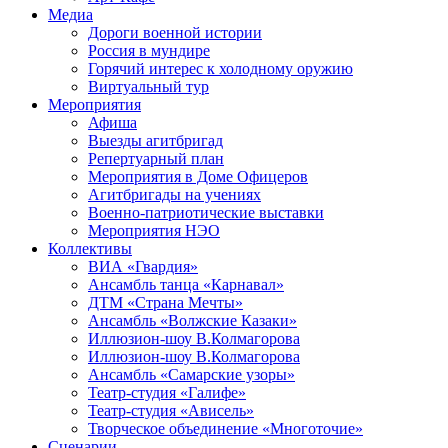
Медиа
Дороги военной истории
Россия в мундире
Горячий интерес к холодному оружию
Виртуальный тур
Мероприятия
Афиша
Выезды агитбригад
Репертуарный план
Мероприятия в Доме Офицеров
Агитбригады на учениях
Военно-патриотические выставки
Мероприятия НЭО
Коллективы
ВИА «Гвардия»
Ансамбль танца «Карнавал»
ДТМ «Страна Мечты»
Ансамбль «Волжские Казаки»
Иллюзион-шоу В.Колмагорова
Иллюзион-шоу В.Колмагорова
Ансамбль «Самарские узоры»
Театр-студия «Галифе»
Театр-студия «Ависель»
Творческое объединение «Многоточие»
Сценарии