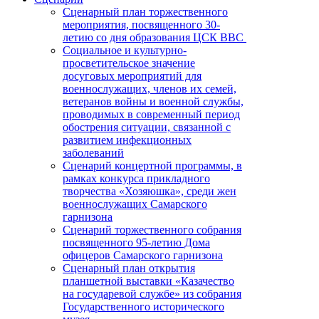
Сценарный план торжественного
мероприятия, посвященного 30-
летию со дня образования ЦСК ВВС
Социальное и культурно-
просветительское значение
досуговых мероприятий для
военнослужащих, членов их семей,
ветеранов войны и военной службы,
проводимых в современный период
обострения ситуации, связанной с
развитием инфекционных
заболеваний
Сценарий концертной программы, в
рамках конкурса прикладного
творчества «Хозяюшка», среди жен
военнослужащих Самарского
гарнизона
Сценарий торжественного собрания
посвященного 95-летию Дома
офицеров Самарского гарнизона
Сценарный план открытия
планшетной выставки «Казачество
на государевой службе» из собрания
Государственного исторического