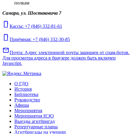
полкам
Самара, ул. Шостаковича 7
mobile
Кассы: +7 (846) 332-81-61
mobile
Приёмная: +7 (846) 332-30-85
mail
Почта:
Адрес электронной почты защищен от спам-ботов.
Для просмотра адреса в браузере должен быть включен
Javascript.
О ГДО
История
Библиотека
Руководство
Афиша
Мероприятия
Мероприятия НЭО
Выезды агитбригад
Репертуарные планы
Агитбригады на учениях