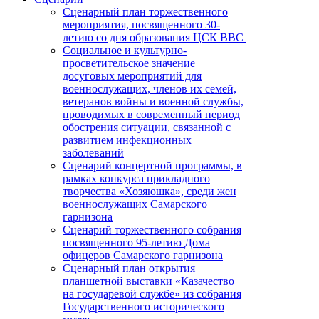
Сценарный план торжественного
мероприятия, посвященного 30-
летию со дня образования ЦСК ВВС
Социальное и культурно-
просветительское значение
досуговых мероприятий для
военнослужащих, членов их семей,
ветеранов войны и военной службы,
проводимых в современный период
обострения ситуации, связанной с
развитием инфекционных
заболеваний
Сценарий концертной программы, в
рамках конкурса прикладного
творчества «Хозяюшка», среди жен
военнослужащих Самарского
гарнизона
Сценарий торжественного собрания
посвященного 95-летию Дома
офицеров Самарского гарнизона
Сценарный план открытия
планшетной выставки «Казачество
на государевой службе» из собрания
Государственного исторического