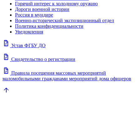
Горячий интерес к холодному оружию
Дороги военной истории
Россия в мундире
Военно-исторический экспозиционный отдел
Политика конфиденциальности
Уведомления
docs
Устав ФГБУ ДО
docs
Свидетельство о регистрации
docs
Правила посещения массовых мероприятий
маломобильными гражданами мероприятий дома офицеров
arrow_upward