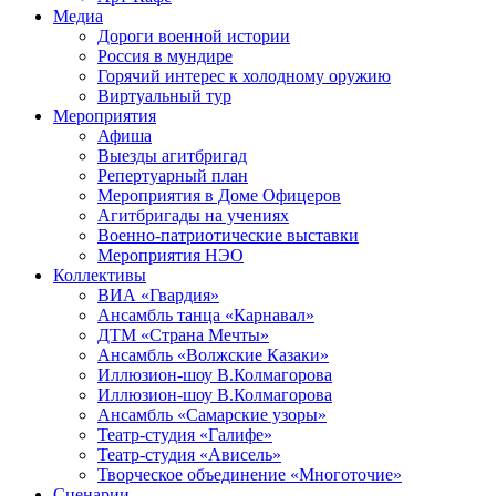
Медиа
Дороги военной истории
Россия в мундире
Горячий интерес к холодному оружию
Виртуальный тур
Мероприятия
Афиша
Выезды агитбригад
Репертуарный план
Мероприятия в Доме Офицеров
Агитбригады на учениях
Военно-патриотические выставки
Мероприятия НЭО
Коллективы
ВИА «Гвардия»
Ансамбль танца «Карнавал»
ДТМ «Страна Мечты»
Ансамбль «Волжские Казаки»
Иллюзион-шоу В.Колмагорова
Иллюзион-шоу В.Колмагорова
Ансамбль «Самарские узоры»
Театр-студия «Галифе»
Театр-студия «Ависель»
Творческое объединение «Многоточие»
Сценарии