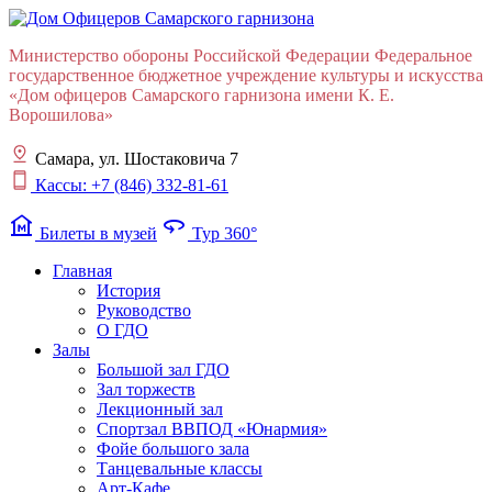
Министерство обороны Российской Федерации Федеральное
государственное бюджетное учреждение культуры и искусства
«Дом офицеров Cамарского гарнизона имени К. Е.
Ворошилова»
Самара, ул. Шостаковича 7
Кассы: +7 (846) 332-81-61
museum
360
Билеты в музей
Тур 360°
Главная
История
Руководство
О ГДО
Залы
Большой зал ГДО
Зал торжеств
Лекционный зал
Cпортзал ВВПОД «Юнармия»
Фойе большого зала
Танцевальные классы
Арт-Кафе