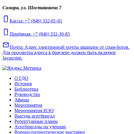
Самара, ул. Шостаковича 7
mobile
Кассы: +7 (846) 332-81-61
mobile
Приёмная: +7 (846) 332-30-85
mail
Почта:
Адрес электронной почты защищен от спам-ботов.
Для просмотра адреса в браузере должен быть включен
Javascript.
О ГДО
История
Библиотека
Руководство
Афиша
Мероприятия
Мероприятия НЭО
Выезды агитбригад
Репертуарные планы
Агитбригады на учениях
Военно-патриотические выставки