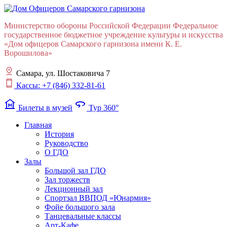
Министерство обороны Российской Федерации Федеральное
государственное бюджетное учреждение культуры и искусства
«Дом офицеров Cамарского гарнизона имени К. Е.
Ворошилова»
Самара, ул. Шостаковича 7
Кассы: +7 (846) 332-81-61
museum
360
Билеты в музей
Тур 360°
Главная
История
Руководство
О ГДО
Залы
Большой зал ГДО
Зал торжеств
Лекционный зал
Cпортзал ВВПОД «Юнармия»
Фойе большого зала
Танцевальные классы
Арт-Кафе