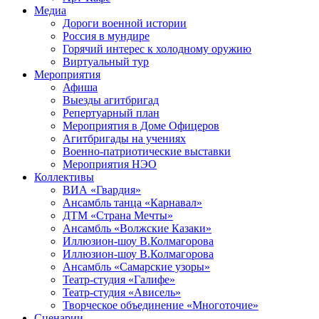
Медиа
Дороги военной истории
Россия в мундире
Горячий интерес к холодному оружию
Виртуальный тур
Мероприятия
Афиша
Выезды агитбригад
Репертуарный план
Мероприятия в Доме Офицеров
Агитбригады на учениях
Военно-патриотические выставки
Мероприятия НЭО
Коллективы
ВИА «Гвардия»
Ансамбль танца «Карнавал»
ДТМ «Страна Мечты»
Ансамбль «Волжские Казаки»
Иллюзион-шоу В.Колмагорова
Иллюзион-шоу В.Колмагорова
Ансамбль «Самарские узоры»
Театр-студия «Галифе»
Театр-студия «Ависель»
Творческое объединение «Многоточие»
Сценарии