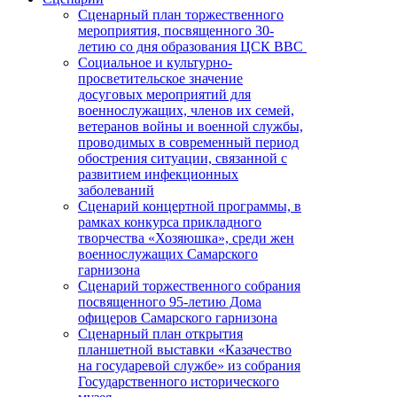
Сценарный план торжественного
мероприятия, посвященного 30-
летию со дня образования ЦСК ВВС
Социальное и культурно-
просветительское значение
досуговых мероприятий для
военнослужащих, членов их семей,
ветеранов войны и военной службы,
проводимых в современный период
обострения ситуации, связанной с
развитием инфекционных
заболеваний
Сценарий концертной программы, в
рамках конкурса прикладного
творчества «Хозяюшка», среди жен
военнослужащих Самарского
гарнизона
Сценарий торжественного собрания
посвященного 95-летию Дома
офицеров Самарского гарнизона
Сценарный план открытия
планшетной выставки «Казачество
на государевой службе» из собрания
Государственного исторического