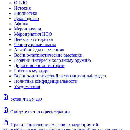
О ГДО
История
Библиотека
Руководство
Афиша
Мероприятия
Мероприятия НЭО
Выезды агитбригад
Репертуарные планы
Агитбригады на учениях
Военно-патриотические выставки
Горячий интерес к холодному оружию
Дороги военной истории
Россия в мундире
Военно-исторический экспозиционный отдел
Политика конфиденциальности
Уведомления
docs
Устав ФГБУ ДО
docs
Свидетельство о регистрации
docs
Правила посещения массовых мероприятий
маломобильными гражданами мероприятий дома офицеров