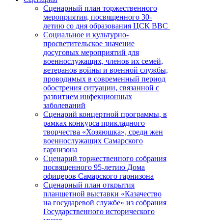
Сценарный план торжественного
мероприятия, посвященного 30-
летию со дня образования ЦСК ВВС
Социальное и культурно-
просветительское значение
досуговых мероприятий для
военнослужащих, членов их семей,
ветеранов войны и военной службы,
проводимых в современный период
обострения ситуации, связанной с
развитием инфекционных
заболеваний
Сценарий концертной программы, в
рамках конкурса прикладного
творчества «Хозяюшка», среди жен
военнослужащих Самарского
гарнизона
Сценарий торжественного собрания
посвященного 95-летию Дома
офицеров Самарского гарнизона
Сценарный план открытия
планшетной выставки «Казачество
на государевой службе» из собрания
Государственного исторического