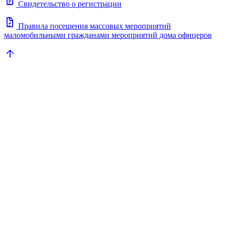
docs
Свидетельство о регистрации
docs
Правила посещения массовых мероприятий
маломобильными гражданами мероприятий дома офицеров
arrow_upward