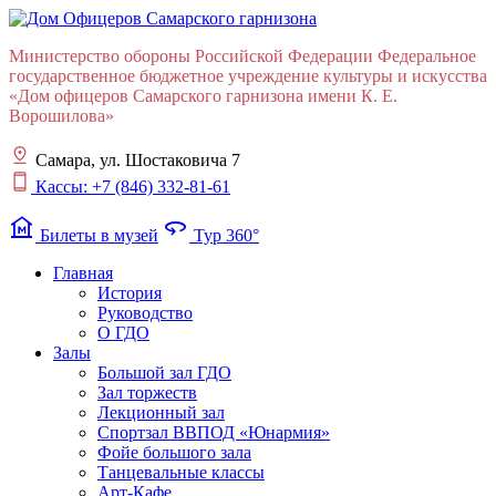
Министерство обороны Российской Федерации Федеральное
государственное бюджетное учреждение культуры и искусства
«Дом офицеров Cамарского гарнизона имени К. Е.
Ворошилова»
Самара, ул. Шостаковича 7
Кассы: +7 (846) 332-81-61
museum
360
Билеты в музей
Тур 360°
Главная
История
Руководство
О ГДО
Залы
Большой зал ГДО
Зал торжеств
Лекционный зал
Cпортзал ВВПОД «Юнармия»
Фойе большого зала
Танцевальные классы
Арт-Кафе