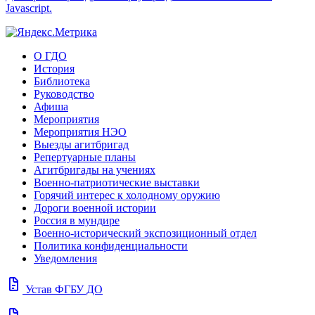
Javascript.
О ГДО
История
Библиотека
Руководство
Афиша
Мероприятия
Мероприятия НЭО
Выезды агитбригад
Репертуарные планы
Агитбригады на учениях
Военно-патриотические выставки
Горячий интерес к холодному оружию
Дороги военной истории
Россия в мундире
Военно-исторический экспозиционный отдел
Политика конфиденциальности
Уведомления
docs
Устав ФГБУ ДО