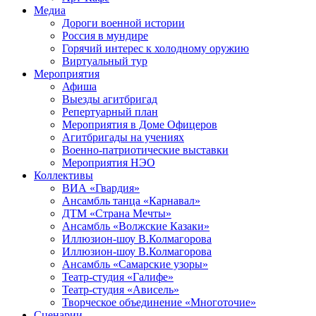
Медиа
Дороги военной истории
Россия в мундире
Горячий интерес к холодному оружию
Виртуальный тур
Мероприятия
Афиша
Выезды агитбригад
Репертуарный план
Мероприятия в Доме Офицеров
Агитбригады на учениях
Военно-патриотические выставки
Мероприятия НЭО
Коллективы
ВИА «Гвардия»
Ансамбль танца «Карнавал»
ДТМ «Страна Мечты»
Ансамбль «Волжские Казаки»
Иллюзион-шоу В.Колмагорова
Иллюзион-шоу В.Колмагорова
Ансамбль «Самарские узоры»
Театр-студия «Галифе»
Театр-студия «Ависель»
Творческое объединение «Многоточие»
Сценарии