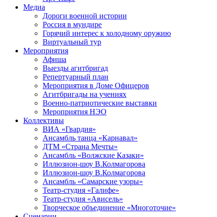
Медиа
Дороги военной истории
Россия в мундире
Горячий интерес к холодному оружию
Виртуальный тур
Мероприятия
Афиша
Выезды агитбригад
Репертуарный план
Мероприятия в Доме Офицеров
Агитбригады на учениях
Военно-патриотические выставки
Мероприятия НЭО
Коллективы
ВИА «Гвардия»
Ансамбль танца «Карнавал»
ДТМ «Страна Мечты»
Ансамбль «Волжские Казаки»
Иллюзион-шоу В.Колмагорова
Иллюзион-шоу В.Колмагорова
Ансамбль «Самарские узоры»
Театр-студия «Галифе»
Театр-студия «Ависель»
Творческое объединение «Многоточие»
Сценарии