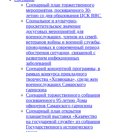
Сценарный план торжественного
мероприятия, посвященного 30-
летию со дня образования ЦСК ВВС
Социальное и культурно-
просветительское значение
досуговых мероприятий для
военнослужащих, членов их семей,
ветеранов войны и военной службы,
проводимых в современный период
обострения ситуации, связанной с
развитием инфекционных
заболеваний
Сценарий концертной программы, в
рамках конкурса прикладного
творчества «Хозяюшка», среди жен
военнослужащих Самарского
гарнизона
Сценарий торжественного собрания
посвященного 95-летию Дома
офицеров Самарского гарнизона
Сценарный план открытия
планшетной выставки «Казачество
на государевой службе» из собрания
Государственного исторического