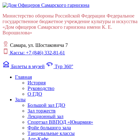
Министерство обороны Российской Федерации Федеральное
государственное бюджетное учреждение культуры и искусства
«Дом офицеров Cамарского гарнизона имени К. Е.
Ворошилова»
Самара, ул. Шостаковича 7
Кассы: +7 (846) 332-81-61
museum
360
Билеты в музей
Тур 360°
Главная
История
Руководство
О ГДО
Залы
Большой зал ГДО
Зал торжеств
Лекционный зал
Cпортзал ВВПОД «Юнармия»
Фойе большого зала
Танцевальные классы
Арт-Кафе