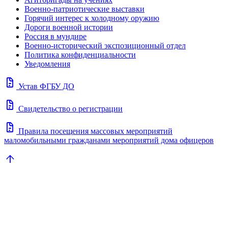
Военно-патриотические выставки
Горячий интерес к холодному оружию
Дороги военной истории
Россия в мундире
Военно-исторический экспозиционный отдел
Политика конфиденциальности
Уведомления
docs
Устав ФГБУ ДО
docs
Свидетельство о регистрации
docs
Правила посещения массовых мероприятий
маломобильными гражданами мероприятий дома офицеров
arrow_upward