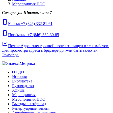
Мероприятия НЭО
Самара, ул. Шостаковича 7
mobile
Кассы: +7 (846) 332-81-61
mobile
Приёмная: +7 (846) 332-30-85
mail
Почта:
Адрес электронной почты защищен от спам-ботов.
Для просмотра адреса в браузере должен быть включен
Javascript.
О ГДО
История
Библиотека
Руководство
Афиша
Мероприятия
Мероприятия НЭО
Выезды агитбригад
Репертуарные планы
Агитбригады на учениях