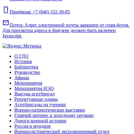
mobile
Приёмная: +7 (846) 332-30-85
mail
Почта:
Адрес электронной почты защищен от спам-ботов.
Для просмотра адреса в браузере должен быть включен
Javascript.
О ГДО
История
Библиотека
Руководство
Афиша
Мероприятия
Мероприятия НЭО
Выезды агитбригад
Репертуарные планы
Агитбригады на учениях
Военно-патриотические выставки
Горячий интерес к холодному оружию
Дороги военной истории
Россия в мундире
Военно-исторический экспозиционный отдел