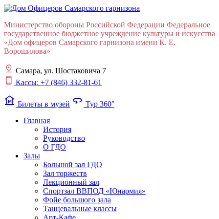
Министерство обороны Российской Федерации Федеральное
государственное бюджетное учреждение культуры и искусства
«Дом офицеров Cамарского гарнизона имени К. Е.
Ворошилова»
Самара, ул. Шостаковича 7
Кассы: +7 (846) 332-81-61
museum
360
Билеты в музей
Тур 360°
Главная
История
Руководство
О ГДО
Залы
Большой зал ГДО
Зал торжеств
Лекционный зал
Cпортзал ВВПОД «Юнармия»
Фойе большого зала
Танцевальные классы
Арт-Кафе