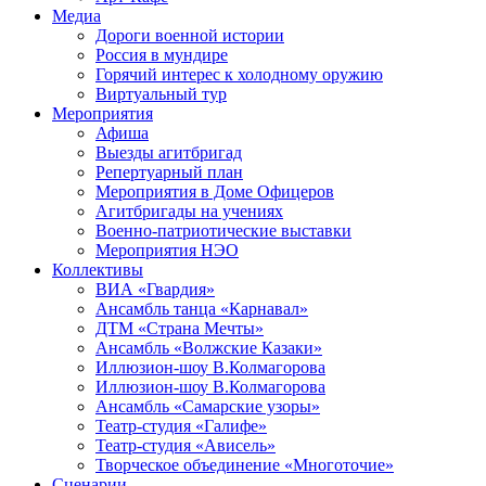
Медиа
Дороги военной истории
Россия в мундире
Горячий интерес к холодному оружию
Виртуальный тур
Мероприятия
Афиша
Выезды агитбригад
Репертуарный план
Мероприятия в Доме Офицеров
Агитбригады на учениях
Военно-патриотические выставки
Мероприятия НЭО
Коллективы
ВИА «Гвардия»
Ансамбль танца «Карнавал»
ДТМ «Страна Мечты»
Ансамбль «Волжские Казаки»
Иллюзион-шоу В.Колмагорова
Иллюзион-шоу В.Колмагорова
Ансамбль «Самарские узоры»
Театр-студия «Галифе»
Театр-студия «Ависель»
Творческое объединение «Многоточие»
Сценарии