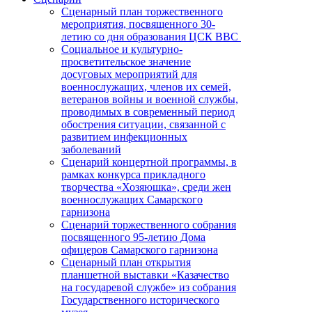
Сценарный план торжественного
мероприятия, посвященного 30-
летию со дня образования ЦСК ВВС
Социальное и культурно-
просветительское значение
досуговых мероприятий для
военнослужащих, членов их семей,
ветеранов войны и военной службы,
проводимых в современный период
обострения ситуации, связанной с
развитием инфекционных
заболеваний
Сценарий концертной программы, в
рамках конкурса прикладного
творчества «Хозяюшка», среди жен
военнослужащих Самарского
гарнизона
Сценарий торжественного собрания
посвященного 95-летию Дома
офицеров Самарского гарнизона
Сценарный план открытия
планшетной выставки «Казачество
на государевой службе» из собрания
Государственного исторического