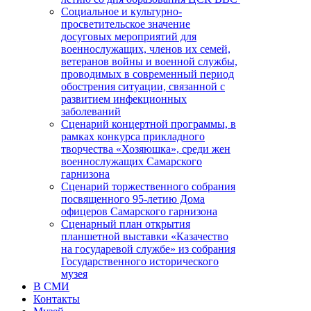
Социальное и культурно-
просветительское значение
досуговых мероприятий для
военнослужащих, членов их семей,
ветеранов войны и военной службы,
проводимых в современный период
обострения ситуации, связанной с
развитием инфекционных
заболеваний
Сценарий концертной программы, в
рамках конкурса прикладного
творчества «Хозяюшка», среди жен
военнослужащих Самарского
гарнизона
Сценарий торжественного собрания
посвященного 95-летию Дома
офицеров Самарского гарнизона
Сценарный план открытия
планшетной выставки «Казачество
на государевой службе» из собрания
Государственного исторического
музея
В СМИ
Контакты