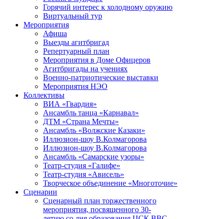
Горячий интерес к холодному оружию
Виртуальный тур
Мероприятия
Афиша
Выезды агитбригад
Репертуарный план
Мероприятия в Доме Офицеров
Агитбригады на учениях
Военно-патриотические выставки
Мероприятия НЭО
Коллективы
ВИА «Гвардия»
Ансамбль танца «Карнавал»
ДТМ «Страна Мечты»
Ансамбль «Волжские Казаки»
Иллюзион-шоу В.Колмагорова
Иллюзион-шоу В.Колмагорова
Ансамбль «Самарские узоры»
Театр-студия «Галифе»
Театр-студия «Ависель»
Творческое объединение «Многоточие»
Сценарии
Сценарный план торжественного
мероприятия, посвященного 30-
летию со дня образования ЦСК ВВС