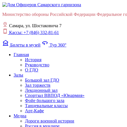
Министерство обороны Российской Федерации Федеральное гос
Самара, ул. Шостаковича 7
Кассы: +7 (846) 332-81-61
museum
360
Билеты в музей
Тур 360°
Главная
История
Руководство
О ГДО
Залы
Большой зал ГДО
Зал торжеств
Лекционный зал
Cпортзал ВВПОД «Юнармия»
Фойе большого зала
Танцевальные классы
Арт-Кафе
Медиа
Дороги военной истории
Россия в мундире