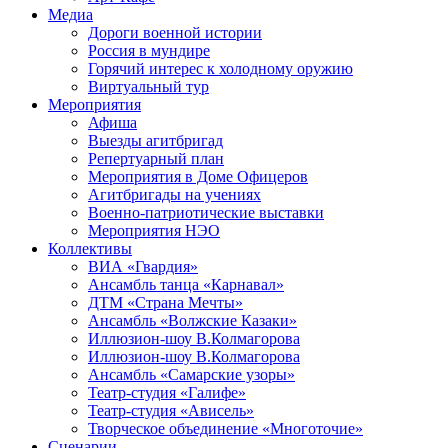
Медиа
Дороги военной истории
Россия в мундире
Горячий интерес к холодному оружию
Виртуальный тур
Мероприятия
Афиша
Выезды агитбригад
Репертуарный план
Мероприятия в Доме Офицеров
Агитбригады на учениях
Военно-патриотические выставки
Мероприятия НЭО
Коллективы
ВИА «Гвардия»
Ансамбль танца «Карнавал»
ДТМ «Страна Мечты»
Ансамбль «Волжские Казаки»
Иллюзион-шоу В.Колмагорова
Иллюзион-шоу В.Колмагорова
Ансамбль «Самарские узоры»
Театр-студия «Галифе»
Театр-студия «Ависель»
Творческое объединение «Многоточие»
Сценарии