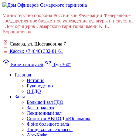
Министерство обороны Российской Федерации Федеральное
государственное бюджетное учреждение культуры и искусства
«Дом офицеров Cамарского гарнизона имени К. Е.
Ворошилова»
Самара, ул. Шостаковича 7
Кассы: +7 (846) 332-81-61
museum
360
Билеты в музей
Тур 360°
Главная
История
Руководство
О ГДО
Залы
Большой зал ГДО
Зал торжеств
Лекционный зал
Cпортзал ВВПОД «Юнармия»
Фойе большого зала
Танцевальные классы
Арт-Кафе