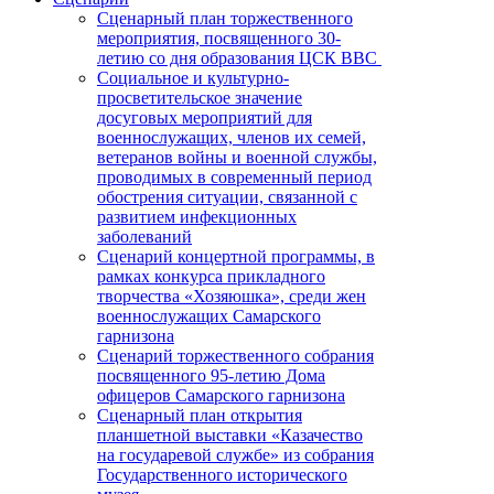
Сценарный план торжественного
мероприятия, посвященного 30-
летию со дня образования ЦСК ВВС
Социальное и культурно-
просветительское значение
досуговых мероприятий для
военнослужащих, членов их семей,
ветеранов войны и военной службы,
проводимых в современный период
обострения ситуации, связанной с
развитием инфекционных
заболеваний
Сценарий концертной программы, в
рамках конкурса прикладного
творчества «Хозяюшка», среди жен
военнослужащих Самарского
гарнизона
Сценарий торжественного собрания
посвященного 95-летию Дома
офицеров Самарского гарнизона
Сценарный план открытия
планшетной выставки «Казачество
на государевой службе» из собрания
Государственного исторического