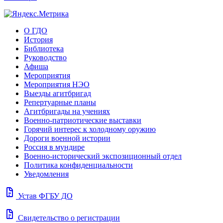
О ГДО
История
Библиотека
Руководство
Афиша
Мероприятия
Мероприятия НЭО
Выезды агитбригад
Репертуарные планы
Агитбригады на учениях
Военно-патриотические выставки
Горячий интерес к холодному оружию
Дороги военной истории
Россия в мундире
Военно-исторический экспозиционный отдел
Политика конфиденциальности
Уведомления
docs
Устав ФГБУ ДО
docs
Свидетельство о регистрации