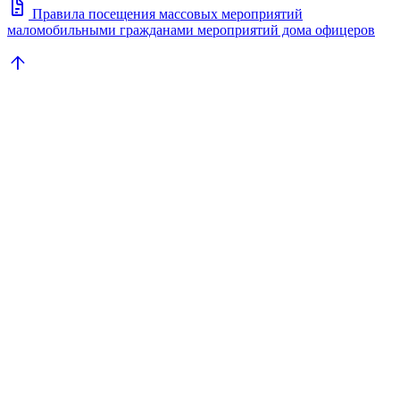
docs
Правила посещения массовых мероприятий
маломобильными гражданами мероприятий дома офицеров
arrow_upward