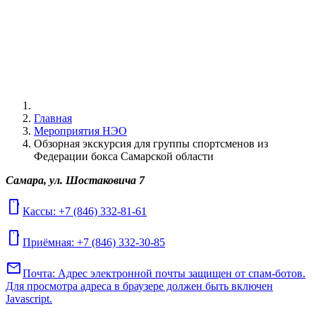
Главная
Мероприятия НЭО
Обзорная экскурсия для группы спортсменов из
Федерации бокса Самарской области
Самара, ул. Шостаковича 7
mobile
Кассы: +7 (846) 332-81-61
mobile
Приёмная: +7 (846) 332-30-85
mail
Почта:
Адрес электронной почты защищен от спам-ботов.
Для просмотра адреса в браузере должен быть включен
Javascript.