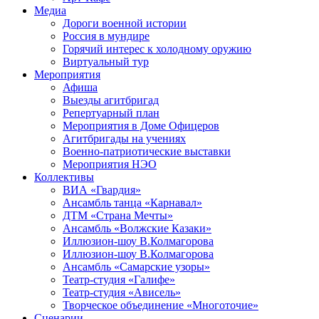
Медиа
Дороги военной истории
Россия в мундире
Горячий интерес к холодному оружию
Виртуальный тур
Мероприятия
Афиша
Выезды агитбригад
Репертуарный план
Мероприятия в Доме Офицеров
Агитбригады на учениях
Военно-патриотические выставки
Мероприятия НЭО
Коллективы
ВИА «Гвардия»
Ансамбль танца «Карнавал»
ДТМ «Страна Мечты»
Ансамбль «Волжские Казаки»
Иллюзион-шоу В.Колмагорова
Иллюзион-шоу В.Колмагорова
Ансамбль «Самарские узоры»
Театр-студия «Галифе»
Театр-студия «Ависель»
Творческое объединение «Многоточие»
Сценарии