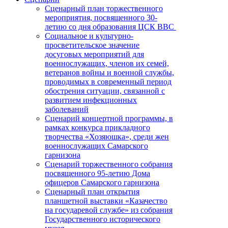
Сценарный план торжественного
мероприятия, посвященного 30-
летию со дня образования ЦСК ВВС
Социальное и культурно-
просветительское значение
досуговых мероприятий для
военнослужащих, членов их семей,
ветеранов войны и военной службы,
проводимых в современный период
обострения ситуации, связанной с
развитием инфекционных
заболеваний
Сценарий концертной программы, в
рамках конкурса прикладного
творчества «Хозяюшка», среди жен
военнослужащих Самарского
гарнизона
Сценарий торжественного собрания
посвященного 95-летию Дома
офицеров Самарского гарнизона
Сценарный план открытия
планшетной выставки «Казачество
на государевой службе» из собрания
Государственного исторического