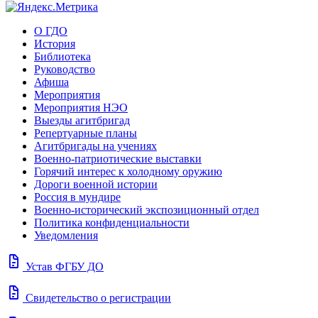
О ГДО
История
Библиотека
Руководство
Афиша
Мероприятия
Мероприятия НЭО
Выезды агитбригад
Репертуарные планы
Агитбригады на учениях
Военно-патриотические выставки
Горячий интерес к холодному оружию
Дороги военной истории
Россия в мундире
Военно-исторический экспозиционный отдел
Политика конфиденциальности
Уведомления
docs
Устав ФГБУ ДО
docs
Свидетельство о регистрации