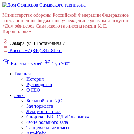
Министерство обороны Российской Федерации Федеральное
государственное бюджетное учреждение культуры и искусства
«Дом офицеров Cамарского гарнизона имени К. Е.
Ворошилова»
Самара, ул. Шостаковича 7
Кассы: +7 (846) 332-81-61
museum
360
Билеты в музей
Тур 360°
Главная
История
Руководство
О ГДО
Залы
Большой зал ГДО
Зал торжеств
Лекционный зал
Cпортзал ВВПОД «Юнармия»
Фойе большого зала
Танцевальные классы
Арт-Кафе