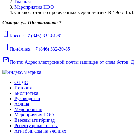
Главная
Мероприятия НЭО
Справка-отчет о проведенных мероприятиях ВИЭо с 15.12
Самара, ул. Шостаковича 7
mobile
Кассы: +7 (846) 332-81-61
mobile
Приёмная: +7 (846) 332-30-85
mail
Почта:
Адрес электронной почты защищен от спам-ботов. Для
О ГДО
История
Библиотека
Руководство
Афиша
Мероприятия
Мероприятия НЭО
Выезды агитбригад
Репертуарные планы
Агитбригады на учениях