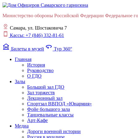
Министерство обороны Российской Федерации Федеральное гос
Самара, ул. Шостаковича 7
Кассы: +7 (846) 332-81-61
museum
360
Билеты в музей
Тур 360°
Главная
История
Руководство
О ГДО
Залы
Большой зал ГДО
Зал торжеств
Лекционный зал
Cпортзал ВВПОД «Юнармия»
Фойе большого зала
Танцевальные классы
Арт-Кафе
Медиа
Дороги военной истории
Россия в мундире