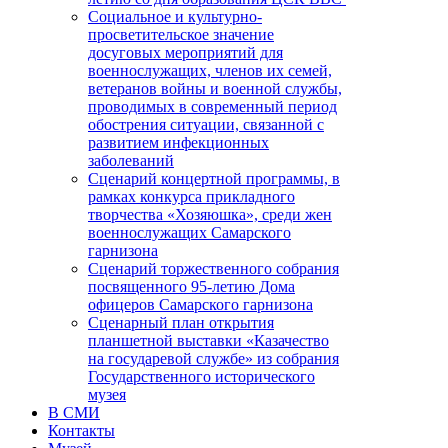
Социальное и культурно-
просветительское значение
досуговых мероприятий для
военнослужащих, членов их семей,
ветеранов войны и военной службы,
проводимых в современный период
обострения ситуации, связанной с
развитием инфекционных
заболеваний
Сценарий концертной программы, в
рамках конкурса прикладного
творчества «Хозяюшка», среди жен
военнослужащих Самарского
гарнизона
Сценарий торжественного собрания
посвященного 95-летию Дома
офицеров Самарского гарнизона
Сценарный план открытия
планшетной выставки «Казачество
на государевой службе» из собрания
Государственного исторического
музея
В СМИ
Контакты