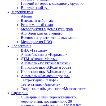
Горячий интерес к холодному оружию
Виртуальный тур
Мероприятия
Афиша
Выезды агитбригад
Репертуарный план
Мероприятия в Доме Офицеров
Агитбригады на учениях
Военно-патриотические выставки
Мероприятия НЭО
Коллективы
ВИА «Гвардия»
Ансамбль танца «Карнавал»
ДТМ «Страна Мечты»
Ансамбль «Волжские Казаки»
Иллюзион-шоу В.Колмагорова
Иллюзион-шоу В.Колмагорова
Ансамбль «Самарские узоры»
Театр-студия «Галифе»
Театр-студия «Ависель»
Творческое объединение «Многоточие»
Сценарии
Сценарный план торжественного
мероприятия, посвященного 30-
летию со дня образования ЦСК ВВС