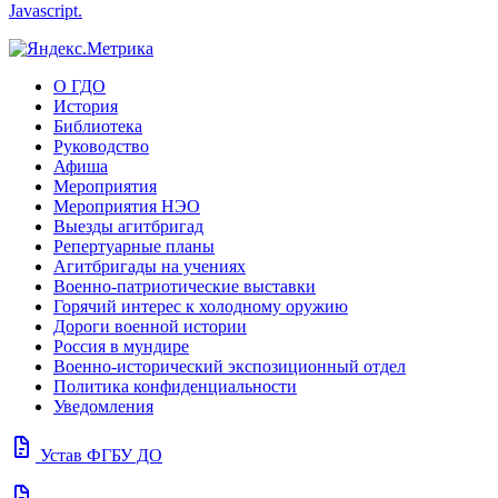
Javascript.
О ГДО
История
Библиотека
Руководство
Афиша
Мероприятия
Мероприятия НЭО
Выезды агитбригад
Репертуарные планы
Агитбригады на учениях
Военно-патриотические выставки
Горячий интерес к холодному оружию
Дороги военной истории
Россия в мундире
Военно-исторический экспозиционный отдел
Политика конфиденциальности
Уведомления
docs
Устав ФГБУ ДО
docs