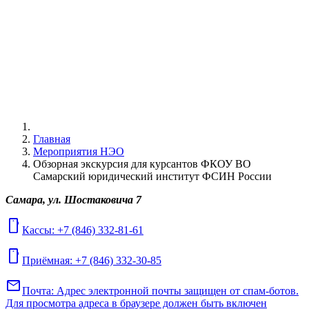
Главная
Мероприятия НЭО
Обзорная экскурсия для курсантов ФКОУ ВО
Самарский юридический институт ФСИН России
Самара, ул. Шостаковича 7
mobile
Кассы: +7 (846) 332-81-61
mobile
Приёмная: +7 (846) 332-30-85
mail
Почта:
Адрес электронной почты защищен от спам-ботов.
Для просмотра адреса в браузере должен быть включен