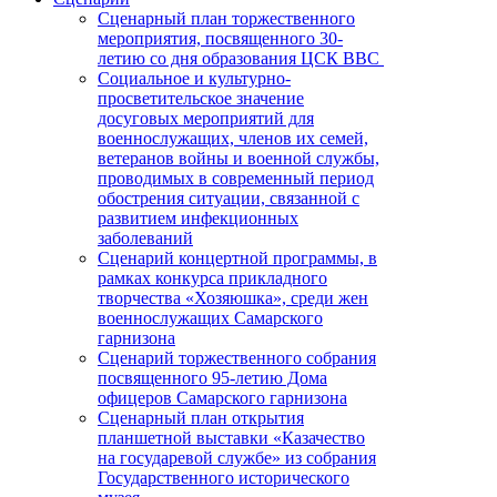
Сценарный план торжественного
мероприятия, посвященного 30-
летию со дня образования ЦСК ВВС
Социальное и культурно-
просветительское значение
досуговых мероприятий для
военнослужащих, членов их семей,
ветеранов войны и военной службы,
проводимых в современный период
обострения ситуации, связанной с
развитием инфекционных
заболеваний
Сценарий концертной программы, в
рамках конкурса прикладного
творчества «Хозяюшка», среди жен
военнослужащих Самарского
гарнизона
Сценарий торжественного собрания
посвященного 95-летию Дома
офицеров Самарского гарнизона
Сценарный план открытия
планшетной выставки «Казачество
на государевой службе» из собрания
Государственного исторического