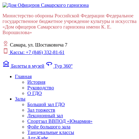
Министерство обороны Российской Федерации Федеральное
государственное бюджетное учреждение культуры и искусства
«Дом офицеров Cамарского гарнизона имени К. Е.
Ворошилова»
Самара, ул. Шостаковича 7
Кассы: +7 (846) 332-81-61
museum
360
Билеты в музей
Тур 360°
Главная
История
Руководство
О ГДО
Залы
Большой зал ГДО
Зал торжеств
Лекционный зал
Cпортзал ВВПОД «Юнармия»
Фойе большого зала
Танцевальные классы
Арт-Кафе