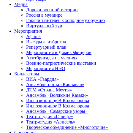
Медиа
Дороги военной истории
Россия в мундире
Горячий интерес к холодному оружию
Виртуальный тур
Мероприятия
Афиша
Выезды агитбригад
Репертуарный план
Мероприятия в Доме Офицеров
Агитбригады на учениях
Военно-патриотические выставки
Мероприятия НЭО
Коллективы
ВИА «Гвардия»
Ансамбль танца «Карнавал»
ДТМ «Страна Мечты»
Ансамбль «Волжские Казаки»
Иллюзион-шоу В.Колмагорова
Иллюзион-шоу В.Колмагорова
Ансамбль «Самарские узоры»
Театр-студия «Галифе»
Театр-студия «Ависель»
Творческое объединение «Многоточие»
Сценарии