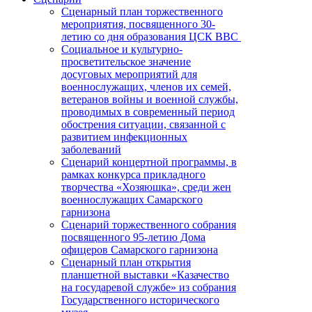
Сценарный план торжественного
мероприятия, посвященного 30-
летию со дня образования ЦСК ВВС
Социальное и культурно-
просветительское значение
досуговых мероприятий для
военнослужащих, членов их семей,
ветеранов войны и военной службы,
проводимых в современный период
обострения ситуации, связанной с
развитием инфекционных
заболеваний
Сценарий концертной программы, в
рамках конкурса прикладного
творчества «Хозяюшка», среди жен
военнослужащих Самарского
гарнизона
Сценарий торжественного собрания
посвященного 95-летию Дома
офицеров Самарского гарнизона
Сценарный план открытия
планшетной выставки «Казачество
на государевой службе» из собрания
Государственного исторического