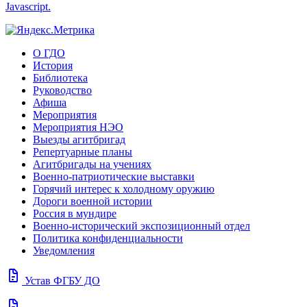
Javascript.
О ГДО
История
Библиотека
Руководство
Афиша
Мероприятия
Мероприятия НЭО
Выезды агитбригад
Репертуарные планы
Агитбригады на учениях
Военно-патриотические выставки
Горячий интерес к холодному оружию
Дороги военной истории
Россия в мундире
Военно-исторический экспозиционный отдел
Политика конфиденциальности
Уведомления
docs
Устав ФГБУ ДО
docs