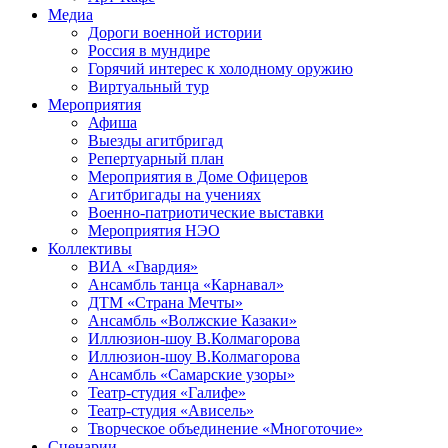
Медиа
Дороги военной истории
Россия в мундире
Горячий интерес к холодному оружию
Виртуальный тур
Мероприятия
Афиша
Выезды агитбригад
Репертуарный план
Мероприятия в Доме Офицеров
Агитбригады на учениях
Военно-патриотические выставки
Мероприятия НЭО
Коллективы
ВИА «Гвардия»
Ансамбль танца «Карнавал»
ДТМ «Страна Мечты»
Ансамбль «Волжские Казаки»
Иллюзион-шоу В.Колмагорова
Иллюзион-шоу В.Колмагорова
Ансамбль «Самарские узоры»
Театр-студия «Галифе»
Театр-студия «Ависель»
Творческое объединение «Многоточие»
Сценарии