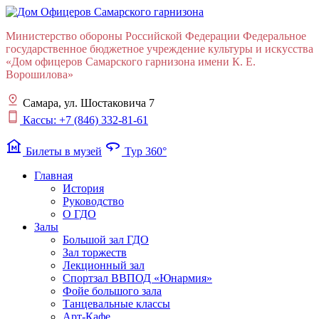
Министерство обороны Российской Федерации Федеральное
государственное бюджетное учреждение культуры и искусства
«Дом офицеров Cамарского гарнизона имени К. Е.
Ворошилова»
Самара, ул. Шостаковича 7
Кассы: +7 (846) 332-81-61
museum
360
Билеты в музей
Тур 360°
Главная
История
Руководство
О ГДО
Залы
Большой зал ГДО
Зал торжеств
Лекционный зал
Cпортзал ВВПОД «Юнармия»
Фойе большого зала
Танцевальные классы
Арт-Кафе