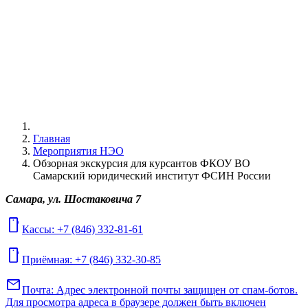
Главная
Мероприятия НЭО
Обзорная экскурсия для курсантов ФКОУ ВО
Самарский юридический институт ФСИН России
Самара, ул. Шостаковича 7
mobile
Кассы: +7 (846) 332-81-61
mobile
Приёмная: +7 (846) 332-30-85
mail
Почта:
Адрес электронной почты защищен от спам-ботов.
Для просмотра адреса в браузере должен быть включен