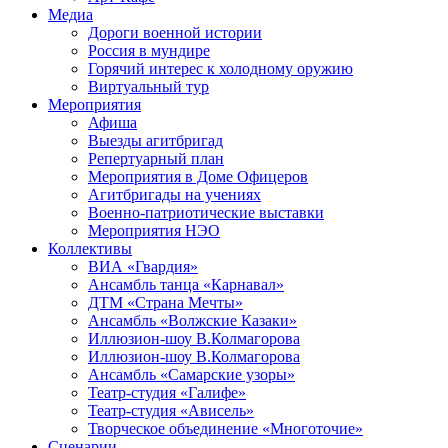
Медиа
Дороги военной истории
Россия в мундире
Горячий интерес к холодному оружию
Виртуальный тур
Мероприятия
Афиша
Выезды агитбригад
Репертуарный план
Мероприятия в Доме Офицеров
Агитбригады на учениях
Военно-патриотические выставки
Мероприятия НЭО
Коллективы
ВИА «Гвардия»
Ансамбль танца «Карнавал»
ДТМ «Страна Мечты»
Ансамбль «Волжские Казаки»
Иллюзион-шоу В.Колмагорова
Иллюзион-шоу В.Колмагорова
Ансамбль «Самарские узоры»
Театр-студия «Галифе»
Театр-студия «Ависель»
Творческое объединение «Многоточие»
Сценарии