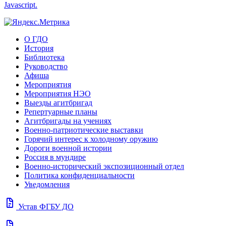
Javascript.
О ГДО
История
Библиотека
Руководство
Афиша
Мероприятия
Мероприятия НЭО
Выезды агитбригад
Репертуарные планы
Агитбригады на учениях
Военно-патриотические выставки
Горячий интерес к холодному оружию
Дороги военной истории
Россия в мундире
Военно-исторический экспозиционный отдел
Политика конфиденциальности
Уведомления
docs
Устав ФГБУ ДО
docs