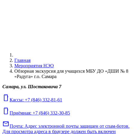
Главная
Мероприятия НЭО
Обзорная экскурсия для учащихся МБУ ДО «ДШИ № 8
«Радуга» г.о. Самара
Самара, ул. Шостаковича 7
mobile
Кассы: +7 (846) 332-81-61
mobile
Приёмная: +7 (846) 332-30-85
mail
Почта:
Адрес электронной почты защищен от спам-ботов.
Для просмотра адреса в браузере должен быть включен