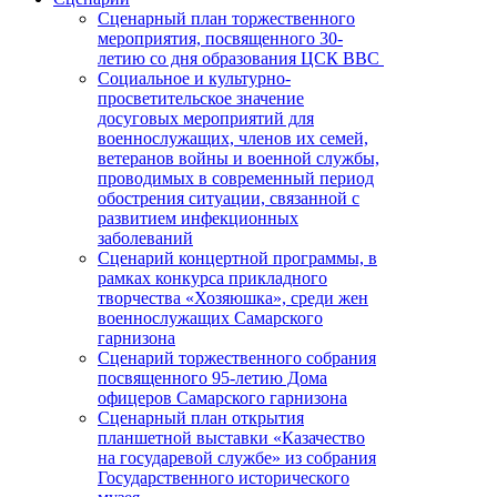
Сценарный план торжественного
мероприятия, посвященного 30-
летию со дня образования ЦСК ВВС
Социальное и культурно-
просветительское значение
досуговых мероприятий для
военнослужащих, членов их семей,
ветеранов войны и военной службы,
проводимых в современный период
обострения ситуации, связанной с
развитием инфекционных
заболеваний
Сценарий концертной программы, в
рамках конкурса прикладного
творчества «Хозяюшка», среди жен
военнослужащих Самарского
гарнизона
Сценарий торжественного собрания
посвященного 95-летию Дома
офицеров Самарского гарнизона
Сценарный план открытия
планшетной выставки «Казачество
на государевой службе» из собрания
Государственного исторического