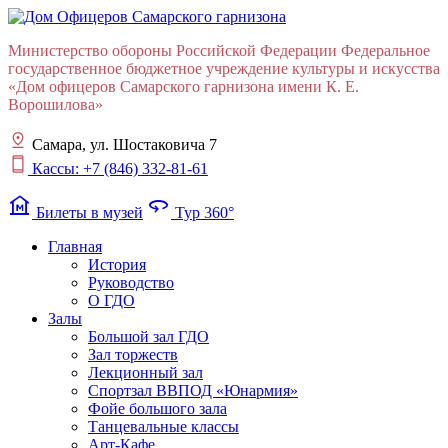
Министерство обороны Российской Федерации Федеральное
государственное бюджетное учреждение культуры и искусства
«Дом офицеров Cамарского гарнизона имени К. Е.
Ворошилова»
Самара, ул. Шостаковича 7
Кассы: +7 (846) 332-81-61
museum
360
Билеты в музей
Тур 360°
Главная
История
Руководство
О ГДО
Залы
Большой зал ГДО
Зал торжеств
Лекционный зал
Cпортзал ВВПОД «Юнармия»
Фойе большого зала
Танцевальные классы
Арт-Кафе