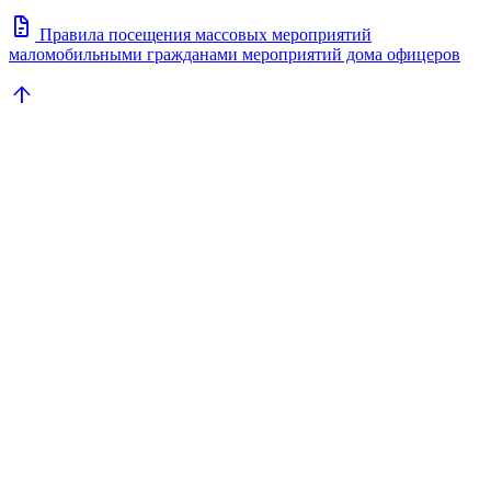
docs
Правила посещения массовых мероприятий
маломобильными гражданами мероприятий дома офицеров
arrow_upward