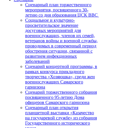
Сценарный план торжественного
мероприятия, посвященного 30-
летию со дня образования ЦСК ВВС
Социальное и культурно-
просветительское значение
досуговых мероприятий для
военнослужащих, членов их семей,
ветеранов войны и военной службы,
проводимых в современный период
обострения ситуации, связанной с
развитием инфекционных
заболеваний
Сценарий концертной программы, в
рамках конкурса прикладного
творчества «Хозяюшка», среди жен
военнослужащих Самарского
гарнизона
Сценарий торжественного собрания
посвященного 95-летию Дома
офицеров Самарского гарнизона
Сценарный план открытия
планшетной выставки «Казачество
на государевой службе» из собрания
Государственного исторического