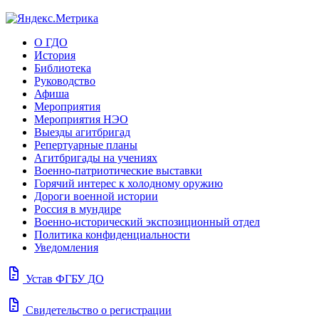
О ГДО
История
Библиотека
Руководство
Афиша
Мероприятия
Мероприятия НЭО
Выезды агитбригад
Репертуарные планы
Агитбригады на учениях
Военно-патриотические выставки
Горячий интерес к холодному оружию
Дороги военной истории
Россия в мундире
Военно-исторический экспозиционный отдел
Политика конфиденциальности
Уведомления
docs
Устав ФГБУ ДО
docs
Свидетельство о регистрации