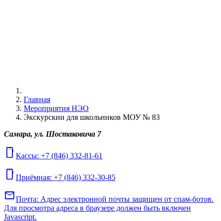
Главная
Мероприятия НЭО
Экскурскии для школьников МОУ № 83
Самара, ул. Шостаковича 7
mobile
Кассы: +7 (846) 332-81-61
mobile
Приёмная: +7 (846) 332-30-85
mail
Почта:
Адрес электронной почты защищен от спам-ботов.
Для просмотра адреса в браузере должен быть включен
Javascript.