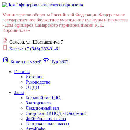
Министерство обороны Российской Федерации Федеральное
государственное бюджетное учреждение культуры и искусства
«Дом офицеров Cамарского гарнизона имени К. Е.
Ворошилова»
Самара, ул. Шостаковича 7
Кассы: +7 (846) 332-81-61
museum
360
Билеты в музей
Тур 360°
Главная
История
Руководство
О ГДО
Залы
Большой зал ГДО
Зал торжеств
Лекционный зал
Cпортзал ВВПОД «Юнармия»
Фойе большого зала
Танцевальные классы
Арт-Кафе