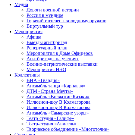
Медиа
Дороги военной истории
Россия в мундире
Горячий интерес к холодному оружию
Виртуальный тур
Мероприятия
Афиша
Выезды агитбригад
Репертуарный план
Мероприятия в Доме Офицеров
Агитбригады на учениях
Военно-патриотические выставки
Мероприятия НЭО
Коллективы
ВИА «Гвардия»
Ансамбль танца «Карнавал»
ДТМ «Страна Мечты»
Ансамбль «Волжские Казаки»
Иллюзион-шоу В.Колмагорова
Иллюзион-шоу В.Колмагорова
Ансамбль «Самарские узоры»
Театр-студия «Галифе»
Театр-студия «Ависель»
Творческое объединение «Многоточие»
Сценарии