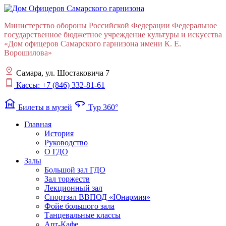
Министерство обороны Российской Федерации Федеральное
государственное бюджетное учреждение культуры и искусства
«Дом офицеров Cамарского гарнизона имени К. Е.
Ворошилова»
Самара, ул. Шостаковича 7
Кассы: +7 (846) 332-81-61
museum
360
Билеты в музей
Тур 360°
Главная
История
Руководство
О ГДО
Залы
Большой зал ГДО
Зал торжеств
Лекционный зал
Cпортзал ВВПОД «Юнармия»
Фойе большого зала
Танцевальные классы
Арт-Кафе