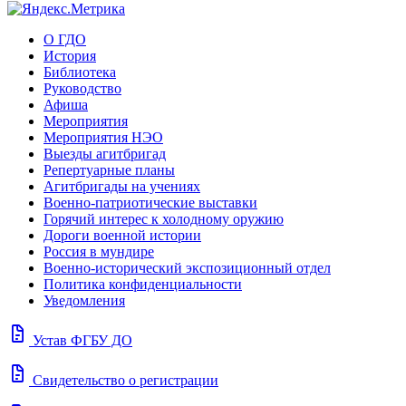
О ГДО
История
Библиотека
Руководство
Афиша
Мероприятия
Мероприятия НЭО
Выезды агитбригад
Репертуарные планы
Агитбригады на учениях
Военно-патриотические выставки
Горячий интерес к холодному оружию
Дороги военной истории
Россия в мундире
Военно-исторический экспозиционный отдел
Политика конфиденциальности
Уведомления
docs
Устав ФГБУ ДО
docs
Свидетельство о регистрации