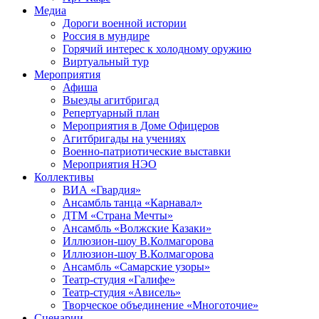
Медиа
Дороги военной истории
Россия в мундире
Горячий интерес к холодному оружию
Виртуальный тур
Мероприятия
Афиша
Выезды агитбригад
Репертуарный план
Мероприятия в Доме Офицеров
Агитбригады на учениях
Военно-патриотические выставки
Мероприятия НЭО
Коллективы
ВИА «Гвардия»
Ансамбль танца «Карнавал»
ДТМ «Страна Мечты»
Ансамбль «Волжские Казаки»
Иллюзион-шоу В.Колмагорова
Иллюзион-шоу В.Колмагорова
Ансамбль «Самарские узоры»
Театр-студия «Галифе»
Театр-студия «Ависель»
Творческое объединение «Многоточие»
Сценарии