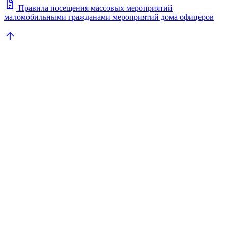
docs
Правила посещения массовых мероприятий
маломобильными гражданами мероприятий дома офицеров
arrow_upward