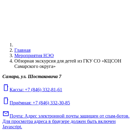
Главная
Мероприятия НЭО
Обзорная экскурсия для детей из ГКУ СО «КЦСОН
Самарского округа»
Самара, ул. Шостаковича 7
mobile
Кассы: +7 (846) 332-81-61
mobile
Приёмная: +7 (846) 332-30-85
mail
Почта:
Адрес электронной почты защищен от спам-ботов.
Для просмотра адреса в браузере должен быть включен
Javascript.