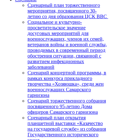
Сценарный план торжественного
мероприятия, посвященного 30-
летию со дня образования ЦСК ВВС
Социальное и культурно-
просветительское значение
досуговых мероприятий для
военнослужащих, членов их семей,
ветеранов войны и военной службы,
проводимых в современный период
обострения ситуации, связанной с
развитием инфекционных
заболеваний
Сценарий концертной программы, в
рамках конкурса прикладного
творчества «Хозяюшка», среди жен
военнослужащих Самарского
гарнизона
Сценарий торжественного собрания
посвященного 95-летию Дома
офицеров Самарского гарнизона
Сценарный план открытия
планшетной выставки «Казачество
на государевой службе» из собрания
Государственного исторического