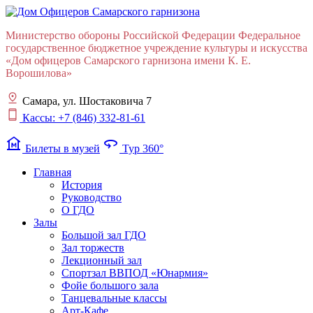
Министерство обороны Российской Федерации Федеральное
государственное бюджетное учреждение культуры и искусства
«Дом офицеров Cамарского гарнизона имени К. Е.
Ворошилова»
Самара, ул. Шостаковича 7
Кассы: +7 (846) 332-81-61
museum
360
Билеты в музей
Тур 360°
Главная
История
Руководство
О ГДО
Залы
Большой зал ГДО
Зал торжеств
Лекционный зал
Cпортзал ВВПОД «Юнармия»
Фойе большого зала
Танцевальные классы
Арт-Кафе