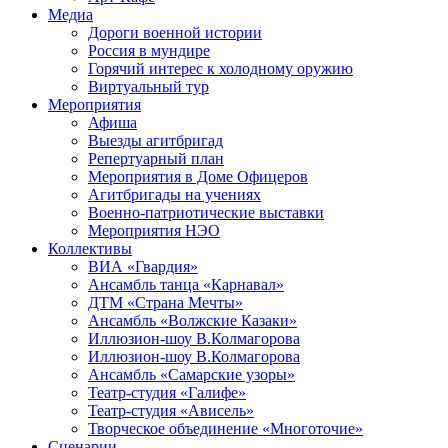
Медиа
Дороги военной истории
Россия в мундире
Горячий интерес к холодному оружию
Виртуальный тур
Мероприятия
Афиша
Выезды агитбригад
Репертуарный план
Мероприятия в Доме Офицеров
Агитбригады на учениях
Военно-патриотические выставки
Мероприятия НЭО
Коллективы
ВИА «Гвардия»
Ансамбль танца «Карнавал»
ДТМ «Страна Мечты»
Ансамбль «Волжские Казаки»
Иллюзион-шоу В.Колмагорова
Иллюзион-шоу В.Колмагорова
Ансамбль «Самарские узоры»
Театр-студия «Галифе»
Театр-студия «Ависель»
Творческое объединение «Многоточие»
Сценарии