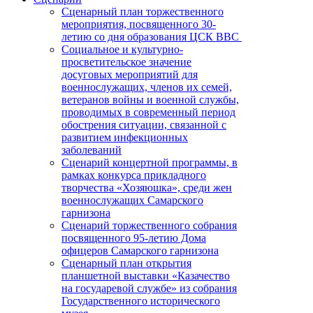
Сценарный план торжественного
мероприятия, посвященного 30-
летию со дня образования ЦСК ВВС
Социальное и культурно-
просветительское значение
досуговых мероприятий для
военнослужащих, членов их семей,
ветеранов войны и военной службы,
проводимых в современный период
обострения ситуации, связанной с
развитием инфекционных
заболеваний
Сценарий концертной программы, в
рамках конкурса прикладного
творчества «Хозяюшка», среди жен
военнослужащих Самарского
гарнизона
Сценарий торжественного собрания
посвященного 95-летию Дома
офицеров Самарского гарнизона
Сценарный план открытия
планшетной выставки «Казачество
на государевой службе» из собрания
Государственного исторического