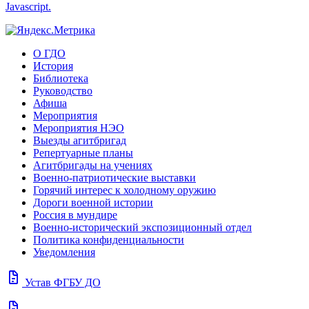
Javascript.
О ГДО
История
Библиотека
Руководство
Афиша
Мероприятия
Мероприятия НЭО
Выезды агитбригад
Репертуарные планы
Агитбригады на учениях
Военно-патриотические выставки
Горячий интерес к холодному оружию
Дороги военной истории
Россия в мундире
Военно-исторический экспозиционный отдел
Политика конфиденциальности
Уведомления
docs
Устав ФГБУ ДО
docs