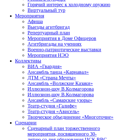
Горячий интерес к холодному оружию
Виртуальный тур
Мероприятия
Афиша
Выезды агитбригад
Репертуарный план
Мероприятия в Доме Офицеров
Агитбригады на учениях
Военно-патриотические выставки
Мероприятия НЭО
Коллективы
ВИА «Гвардия»
Ансамбль танца «Карнавал»
ДТМ «Страна Мечты»
Ансамбль «Волжские Казаки»
Иллюзион-шоу В.Колмагорова
Иллюзион-шоу В.Колмагорова
Ансамбль «Самарские узоры»
Театр-студия «Галифе»
Театр-студия «Ависель»
Творческое объединение «Многоточие»
Сценарии
Сценарный план торжественного
мероприятия, посвященного 30-
летию со дня образования ЦСК ВВС