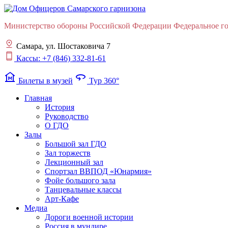
Министерство обороны Российской Федерации Федеральное гос
Самара, ул. Шостаковича 7
Кассы: +7 (846) 332-81-61
museum
360
Билеты в музей
Тур 360°
Главная
История
Руководство
О ГДО
Залы
Большой зал ГДО
Зал торжеств
Лекционный зал
Cпортзал ВВПОД «Юнармия»
Фойе большого зала
Танцевальные классы
Арт-Кафе
Медиа
Дороги военной истории
Россия в мундире