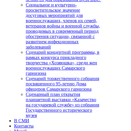
Социальное и культурно-
просветительское значение
досуговых мероприятий для
военнослужащих, членов их семей,
ветеранов войны и военной службы,
проводимых в современный период
обострения ситуации, связанной с
развитием инфекционных
заболеваний
Сценарий концертной программы, в
рамках конкурса прикладного
творчества «Хозяюшка», среди жен
военнослужащих Самарского
гарнизона
Сценарий торжественного собрания
посвященного 95-летию Дома
офицеров Самарского гарнизона
Сценарный план открытия
планшетной выставки «Казачество
на государевой службе» из собрания
Государственного исторического
музея
В СМИ
Контакты