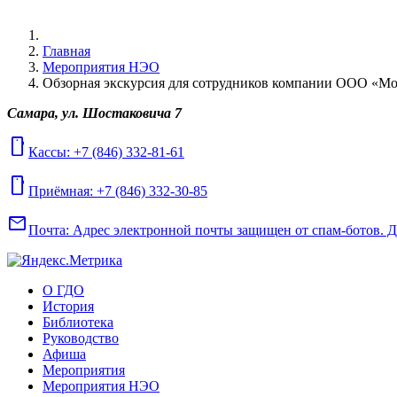
Главная
Мероприятия НЭО
Обзорная экскурсия для сотрудников компании ООО «М
Самара, ул. Шостаковича 7
mobile
Кассы: +7 (846) 332-81-61
mobile
Приёмная: +7 (846) 332-30-85
mail
Почта:
Адрес электронной почты защищен от спам-ботов. Для
О ГДО
История
Библиотека
Руководство
Афиша
Мероприятия
Мероприятия НЭО