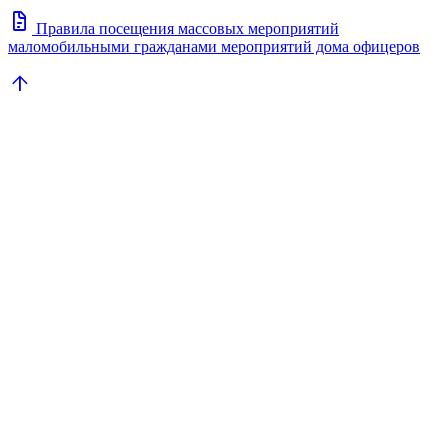
docs
Правила посещения массовых мероприятий
маломобильными гражданами мероприятий дома офицеров
arrow_upward