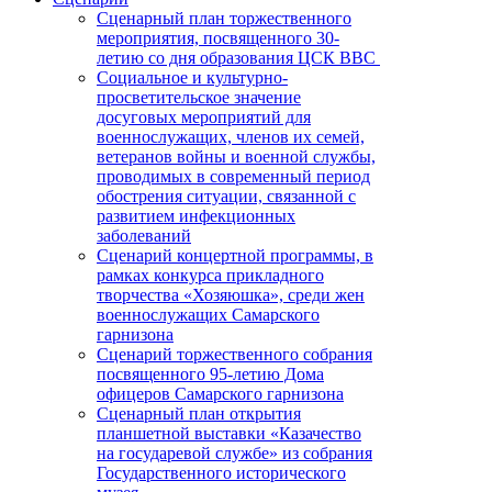
Сценарный план торжественного
мероприятия, посвященного 30-
летию со дня образования ЦСК ВВС
Социальное и культурно-
просветительское значение
досуговых мероприятий для
военнослужащих, членов их семей,
ветеранов войны и военной службы,
проводимых в современный период
обострения ситуации, связанной с
развитием инфекционных
заболеваний
Сценарий концертной программы, в
рамках конкурса прикладного
творчества «Хозяюшка», среди жен
военнослужащих Самарского
гарнизона
Сценарий торжественного собрания
посвященного 95-летию Дома
офицеров Самарского гарнизона
Сценарный план открытия
планшетной выставки «Казачество
на государевой службе» из собрания
Государственного исторического