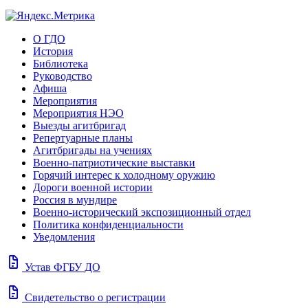
О ГДО
История
Библиотека
Руководство
Афиша
Мероприятия
Мероприятия НЭО
Выезды агитбригад
Репертуарные планы
Агитбригады на учениях
Военно-патриотические выставки
Горячий интерес к холодному оружию
Дороги военной истории
Россия в мундире
Военно-исторический экспозиционный отдел
Политика конфиденциальности
Уведомления
docs
Устав ФГБУ ДО
docs
Свидетельство о регистрации