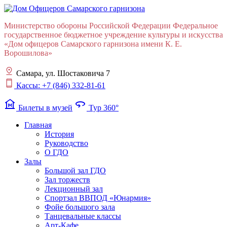
Министерство обороны Российской Федерации Федеральное
государственное бюджетное учреждение культуры и искусства
«Дом офицеров Cамарского гарнизона имени К. Е.
Ворошилова»
Самара, ул. Шостаковича 7
Кассы: +7 (846) 332-81-61
museum
360
Билеты в музей
Тур 360°
Главная
История
Руководство
О ГДО
Залы
Большой зал ГДО
Зал торжеств
Лекционный зал
Cпортзал ВВПОД «Юнармия»
Фойе большого зала
Танцевальные классы
Арт-Кафе