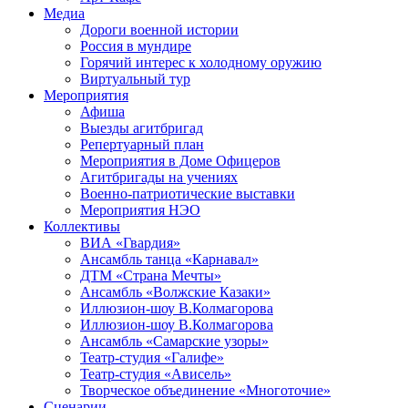
Медиа
Дороги военной истории
Россия в мундире
Горячий интерес к холодному оружию
Виртуальный тур
Мероприятия
Афиша
Выезды агитбригад
Репертуарный план
Мероприятия в Доме Офицеров
Агитбригады на учениях
Военно-патриотические выставки
Мероприятия НЭО
Коллективы
ВИА «Гвардия»
Ансамбль танца «Карнавал»
ДТМ «Страна Мечты»
Ансамбль «Волжские Казаки»
Иллюзион-шоу В.Колмагорова
Иллюзион-шоу В.Колмагорова
Ансамбль «Самарские узоры»
Театр-студия «Галифе»
Театр-студия «Ависель»
Творческое объединение «Многоточие»
Сценарии