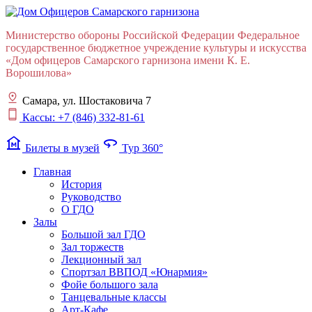
Министерство обороны Российской Федерации Федеральное
государственное бюджетное учреждение культуры и искусства
«Дом офицеров Cамарского гарнизона имени К. Е.
Ворошилова»
Самара, ул. Шостаковича 7
Кассы: +7 (846) 332-81-61
museum
360
Билеты в музей
Тур 360°
Главная
История
Руководство
О ГДО
Залы
Большой зал ГДО
Зал торжеств
Лекционный зал
Cпортзал ВВПОД «Юнармия»
Фойе большого зала
Танцевальные классы
Арт-Кафе