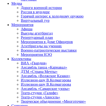
Медиа
Дороги военной истории
Россия в мундире
Горячий интерес к холодному оружию
Виртуальный тур
Мероприятия
Афиша
Выезды агитбригад
Репертуарный план
Мероприятия в Доме Офицеров
Агитбригады на учениях
Военно-патриотические выставки
Мероприятия НЭО
Коллективы
ВИА «Гвардия»
Ансамбль танца «Карнавал»
ДТМ «Страна Мечты»
Ансамбль «Волжские Казаки»
Иллюзион-шоу В.Колмагорова
Иллюзион-шоу В.Колмагорова
Ансамбль «Самарские узоры»
Театр-студия «Галифе»
Театр-студия «Ависель»
Творческое объединение «Многоточие»
Сценарии