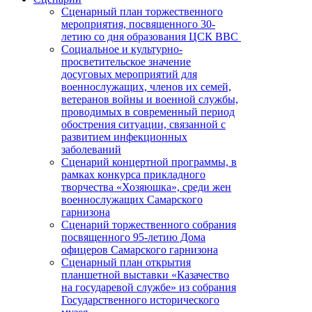
Сценарный план торжественного
мероприятия, посвященного 30-
летию со дня образования ЦСК ВВС
Социальное и культурно-
просветительское значение
досуговых мероприятий для
военнослужащих, членов их семей,
ветеранов войны и военной службы,
проводимых в современный период
обострения ситуации, связанной с
развитием инфекционных
заболеваний
Сценарий концертной программы, в
рамках конкурса прикладного
творчества «Хозяюшка», среди жен
военнослужащих Самарского
гарнизона
Сценарий торжественного собрания
посвященного 95-летию Дома
офицеров Самарского гарнизона
Сценарный план открытия
планшетной выставки «Казачество
на государевой службе» из собрания
Государственного исторического