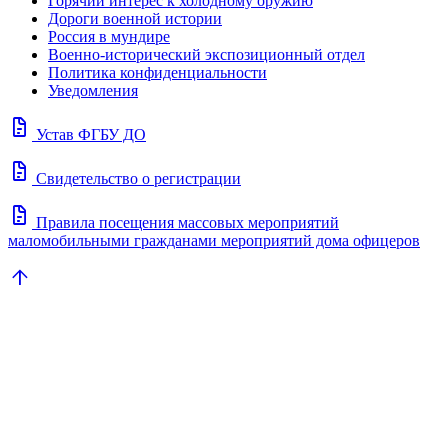
Горячий интерес к холодному оружию
Дороги военной истории
Россия в мундире
Военно-исторический экспозиционный отдел
Политика конфиденциальности
Уведомления
docs
Устав ФГБУ ДО
docs
Свидетельство о регистрации
docs
Правила посещения массовых мероприятий
маломобильными гражданами мероприятий дома офицеров
arrow_upward