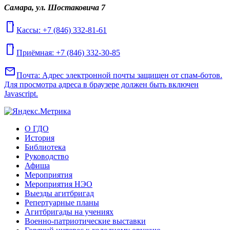
Самара, ул. Шостаковича 7
mobile
Кассы: +7 (846) 332-81-61
mobile
Приёмная: +7 (846) 332-30-85
mail
Почта:
Адрес электронной почты защищен от спам-ботов.
Для просмотра адреса в браузере должен быть включен
Javascript.
О ГДО
История
Библиотека
Руководство
Афиша
Мероприятия
Мероприятия НЭО
Выезды агитбригад
Репертуарные планы
Агитбригады на учениях
Военно-патриотические выставки