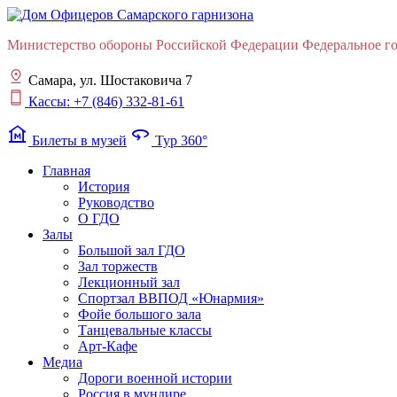
Министерство обороны Российской Федерации Федеральное гос
Самара, ул. Шостаковича 7
Кассы: +7 (846) 332-81-61
museum
360
Билеты в музей
Тур 360°
Главная
История
Руководство
О ГДО
Залы
Большой зал ГДО
Зал торжеств
Лекционный зал
Cпортзал ВВПОД «Юнармия»
Фойе большого зала
Танцевальные классы
Арт-Кафе
Медиа
Дороги военной истории
Россия в мундире