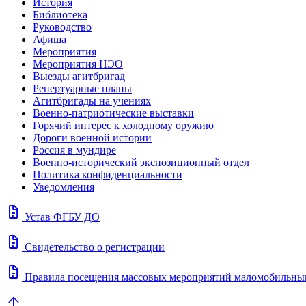
История
Библиотека
Руководство
Афиша
Мероприятия
Мероприятия НЭО
Выезды агитбригад
Репертуарные планы
Агитбригады на учениях
Военно-патриотические выставки
Горячий интерес к холодному оружию
Дороги военной истории
Россия в мундире
Военно-исторический экспозиционный отдел
Политика конфиденциальности
Уведомления
docs
Устав ФГБУ ДО
docs
Свидетельство о регистрации
docs
Правила посещения массовых мероприятий маломобильны
arrow_upward