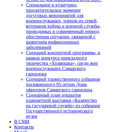
Социальное и культурно-
просветительское значение
досуговых мероприятий для
военнослужащих, членов их семей,
ветеранов войны и военной службы,
проводимых в современный период
обострения ситуации, связанной с
развитием инфекционных
заболеваний
Сценарий концертной программы, в
рамках конкурса прикладного
творчества «Хозяюшка», среди жен
военнослужащих Самарского
гарнизона
Сценарий торжественного собрания
посвященного 95-летию Дома
офицеров Самарского гарнизона
Сценарный план открытия
планшетной выставки «Казачество
на государевой службе» из собрания
Государственного исторического
музея
В СМИ
Контакты