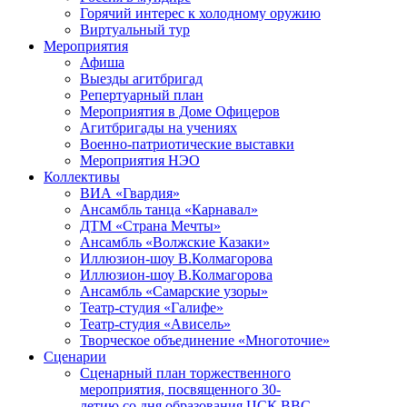
Горячий интерес к холодному оружию
Виртуальный тур
Мероприятия
Афиша
Выезды агитбригад
Репертуарный план
Мероприятия в Доме Офицеров
Агитбригады на учениях
Военно-патриотические выставки
Мероприятия НЭО
Коллективы
ВИА «Гвардия»
Ансамбль танца «Карнавал»
ДТМ «Страна Мечты»
Ансамбль «Волжские Казаки»
Иллюзион-шоу В.Колмагорова
Иллюзион-шоу В.Колмагорова
Ансамбль «Самарские узоры»
Театр-студия «Галифе»
Театр-студия «Ависель»
Творческое объединение «Многоточие»
Сценарии
Сценарный план торжественного
мероприятия, посвященного 30-
летию со дня образования ЦСК ВВС