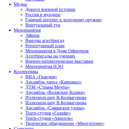
Медиа
Дороги военной истории
Россия в мундире
Горячий интерес к холодному оружию
Виртуальный тур
Мероприятия
Афиша
Выезды агитбригад
Репертуарный план
Мероприятия в Доме Офицеров
Агитбригады на учениях
Военно-патриотические выставки
Мероприятия НЭО
Коллективы
ВИА «Гвардия»
Ансамбль танца «Карнавал»
ДТМ «Страна Мечты»
Ансамбль «Волжские Казаки»
Иллюзион-шоу В.Колмагорова
Иллюзион-шоу В.Колмагорова
Ансамбль «Самарские узоры»
Театр-студия «Галифе»
Театр-студия «Ависель»
Творческое объединение «Многоточие»
Сценарии