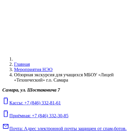
Главная
Мероприятия НЭО
Обзорная экскурсия для учащихся МБОУ «Лицей
«Технический» г.о. Самара
Самара, ул. Шостаковича 7
mobile
Кассы: +7 (846) 332-81-61
mobile
Приёмная: +7 (846) 332-30-85
mail
Почта:
Адрес электронной почты защищен от спам-ботов.