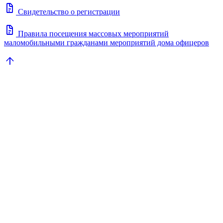
docs
Свидетельство о регистрации
docs
Правила посещения массовых мероприятий
маломобильными гражданами мероприятий дома офицеров
arrow_upward