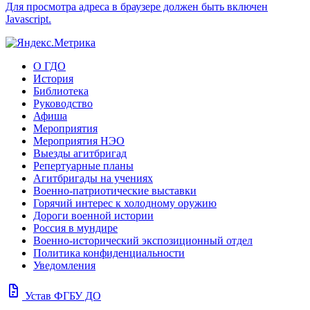
Для просмотра адреса в браузере должен быть включен
Javascript.
О ГДО
История
Библиотека
Руководство
Афиша
Мероприятия
Мероприятия НЭО
Выезды агитбригад
Репертуарные планы
Агитбригады на учениях
Военно-патриотические выставки
Горячий интерес к холодному оружию
Дороги военной истории
Россия в мундире
Военно-исторический экспозиционный отдел
Политика конфиденциальности
Уведомления
docs
Устав ФГБУ ДО