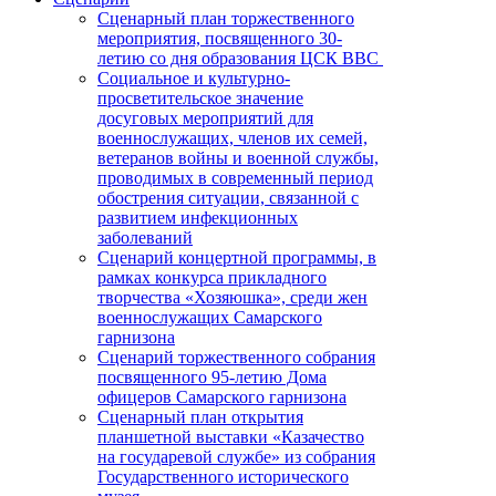
Сценарный план торжественного
мероприятия, посвященного 30-
летию со дня образования ЦСК ВВС
Социальное и культурно-
просветительское значение
досуговых мероприятий для
военнослужащих, членов их семей,
ветеранов войны и военной службы,
проводимых в современный период
обострения ситуации, связанной с
развитием инфекционных
заболеваний
Сценарий концертной программы, в
рамках конкурса прикладного
творчества «Хозяюшка», среди жен
военнослужащих Самарского
гарнизона
Сценарий торжественного собрания
посвященного 95-летию Дома
офицеров Самарского гарнизона
Сценарный план открытия
планшетной выставки «Казачество
на государевой службе» из собрания
Государственного исторического