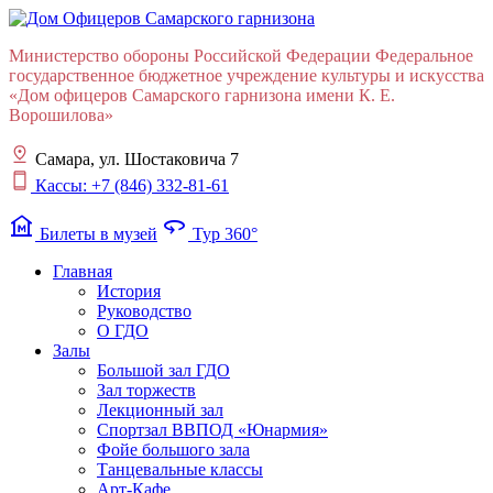
Министерство обороны Российской Федерации Федеральное
государственное бюджетное учреждение культуры и искусства
«Дом офицеров Cамарского гарнизона имени К. Е.
Ворошилова»
Самара, ул. Шостаковича 7
Кассы: +7 (846) 332-81-61
museum
360
Билеты в музей
Тур 360°
Главная
История
Руководство
О ГДО
Залы
Большой зал ГДО
Зал торжеств
Лекционный зал
Cпортзал ВВПОД «Юнармия»
Фойе большого зала
Танцевальные классы
Арт-Кафе