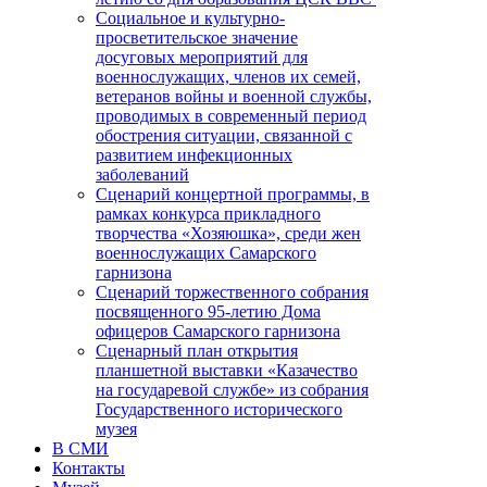
Социальное и культурно-
просветительское значение
досуговых мероприятий для
военнослужащих, членов их семей,
ветеранов войны и военной службы,
проводимых в современный период
обострения ситуации, связанной с
развитием инфекционных
заболеваний
Сценарий концертной программы, в
рамках конкурса прикладного
творчества «Хозяюшка», среди жен
военнослужащих Самарского
гарнизона
Сценарий торжественного собрания
посвященного 95-летию Дома
офицеров Самарского гарнизона
Сценарный план открытия
планшетной выставки «Казачество
на государевой службе» из собрания
Государственного исторического
музея
В СМИ
Контакты