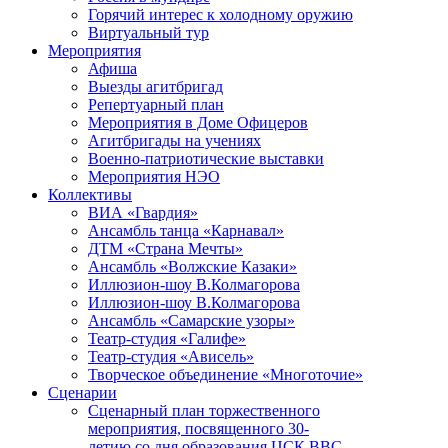
Горячий интерес к холодному оружию
Виртуальный тур
Мероприятия
Афиша
Выезды агитбригад
Репертуарный план
Мероприятия в Доме Офицеров
Агитбригады на учениях
Военно-патриотические выставки
Мероприятия НЭО
Коллективы
ВИА «Гвардия»
Ансамбль танца «Карнавал»
ДТМ «Страна Мечты»
Ансамбль «Волжские Казаки»
Иллюзион-шоу В.Колмагорова
Иллюзион-шоу В.Колмагорова
Ансамбль «Самарские узоры»
Театр-студия «Галифе»
Театр-студия «Ависель»
Творческое объединение «Многоточие»
Сценарии
Сценарный план торжественного
мероприятия, посвященного 30-
летию со дня образования ЦСК ВВС