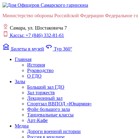
Министерство обороны Российской Федерации Федеральное гос
Самара, ул. Шостаковича 7
Кассы: +7 (846) 332-81-61
museum
360
Билеты в музей
Тур 360°
Главная
История
Руководство
О ГДО
Залы
Большой зал ГДО
Зал торжеств
Лекционный зал
Cпортзал ВВПОД «Юнармия»
Фойе большого зала
Танцевальные классы
Арт-Кафе
Медиа
Дороги военной истории
Россия в мундире