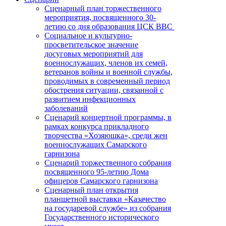
Сценарный план торжественного
мероприятия, посвященного 30-
летию со дня образования ЦСК ВВС
Социальное и культурно-
просветительское значение
досуговых мероприятий для
военнослужащих, членов их семей,
ветеранов войны и военной службы,
проводимых в современный период
обострения ситуации, связанной с
развитием инфекционных
заболеваний
Сценарий концертной программы, в
рамках конкурса прикладного
творчества «Хозяюшка», среди жен
военнослужащих Самарского
гарнизона
Сценарий торжественного собрания
посвященного 95-летию Дома
офицеров Самарского гарнизона
Сценарный план открытия
планшетной выставки «Казачество
на государевой службе» из собрания
Государственного исторического