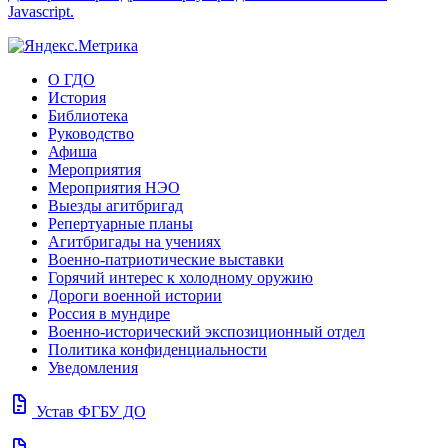
Javascript.
О ГДО
История
Библиотека
Руководство
Афиша
Мероприятия
Мероприятия НЭО
Выезды агитбригад
Репертуарные планы
Агитбригады на учениях
Военно-патриотические выставки
Горячий интерес к холодному оружию
Дороги военной истории
Россия в мундире
Военно-исторический экспозиционный отдел
Политика конфиденциальности
Уведомления
docs
Устав ФГБУ ДО