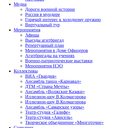
Медиа
Дороги военной истории
Россия в мундире
Горячий интерес к холодному оружию
Виртуальный тур
Мероприятия
Афиша
Выезды агитбригад
Репертуарный план
Мероприятия в Доме Офицеров
Агитбригады на учениях
Военно-патриотические выставки
Мероприятия НЭО
Коллективы
ВИА «Гвардия»
Ансамбль танца «Карнавал»
ДТМ «Страна Мечты»
Ансамбль «Волжские Казаки»
Иллюзион-шоу В.Колмагорова
Иллюзион-шоу В.Колмагорова
Ансамбль «Самарские узоры»
Театр-студия «Галифе»
Театр-студия «Ависель»
Творческое объединение «Многоточие»
Сценарии