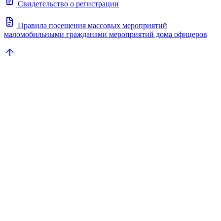
docs
Свидетельство о регистрации
docs
Правила посещения массовых мероприятий
маломобильными гражданами мероприятий дома офицеров
arrow_upward