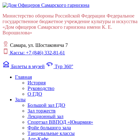
Министерство обороны Российской Федерации Федеральное
государственное бюджетное учреждение культуры и искусства
«Дом офицеров Cамарского гарнизона имени К. Е.
Ворошилова»
Самара, ул. Шостаковича 7
Кассы: +7 (846) 332-81-61
museum
360
Билеты в музей
Тур 360°
Главная
История
Руководство
О ГДО
Залы
Большой зал ГДО
Зал торжеств
Лекционный зал
Cпортзал ВВПОД «Юнармия»
Фойе большого зала
Танцевальные классы
Арт-Кафе